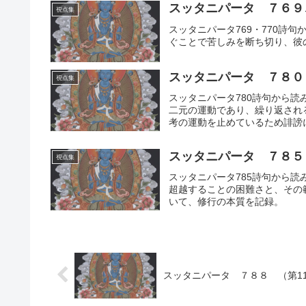
スッタニパータ ７６９
視点集
スッタニパータ769・770詩
ぐことで苦しみを断ち切り、彼
スッタニパータ ７８０
視点集
スッタニパータ780詩句から
二元の運動であり、繰り返され
考の運動を止めているため誹謗
荒波を乗り越え、偏らず全てを
スッタニパータ ７８５
視点集
スッタニパータ785詩句から
超越することの困難さと、その
いて、修行の本質を記録。
スッタニパータ ７８８ （第1