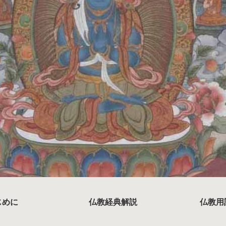
じめに
仏教経典解説
仏教用