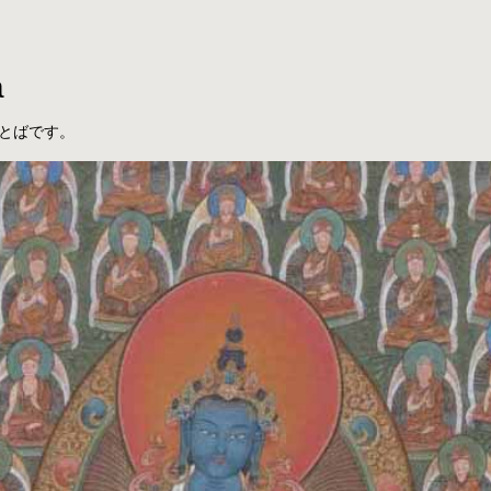
a
とばです。