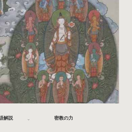
語解説
密教の力