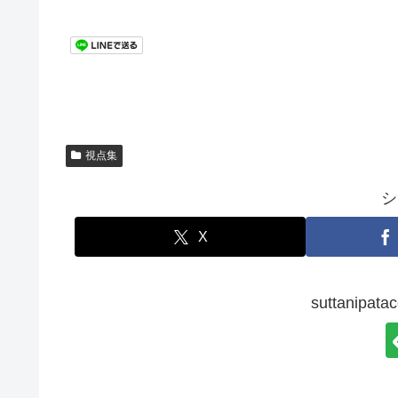
視点集
シ
X
suttanip