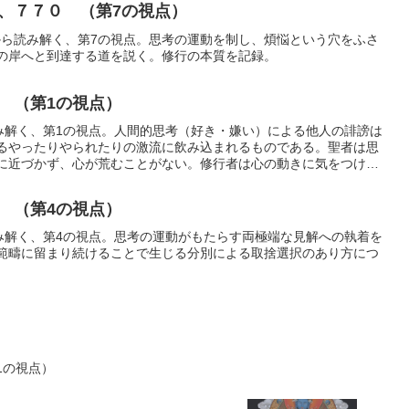
、７７０ （第7の視点）
句から読み解く、第7の視点。思考の運動を制し、煩悩という穴をふさ
の岸へと到達する道を説く。修行の本質を記録。
 （第1の視点）
読み解く、第1の視点。人間的思考（好き・嫌い）による他人の誹謗は
るやったりやられたりの激流に飲み込まれるものである。聖者は思
に近づかず、心が荒むことがない。修行者は心の動きに気をつけて
受け入れる鏡のような中道の境地に至る修行の本質を記録。
 （第4の視点）
読み解く、第4の視点。思考の運動がもたらす両極端な見解への執着を
範疇に留まり続けることで生じる分別による取捨選択のあり方につ
1の視点）