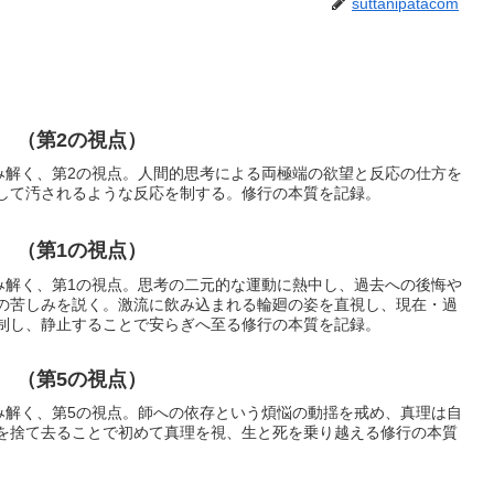
suttanipatacom
 （第2の視点）
読み解く、第2の視点。人間的思考による両極端の欲望と反応の仕方を
して汚されるような反応を制する。修行の本質を記録。
 （第1の視点）
読み解く、第1の視点。思考の二元的な運動に熱中し、過去への後悔や
の苦しみを説く。激流に飲み込まれる輪廻の姿を直視し、現在・過
制し、静止することで安らぎへ至る修行の本質を記録。
 （第5の視点）
読み解く、第5の視点。師への依存という煩悩の動揺を戒め、真理は自
を捨て去ることで初めて真理を視、生と死を乗り越える修行の本質