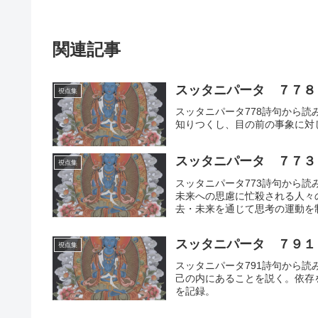
関連記事
スッタニパータ ７７８
視点集
スッタニパータ778詩句から
知りつくし、目の前の事象に対
スッタニパータ ７７３
視点集
スッタニパータ773詩句から
未来への思慮に忙殺される人々
去・未来を通じて思考の運動を
スッタニパータ ７９１
視点集
スッタニパータ791詩句から
己の内にあることを説く。依存
を記録。