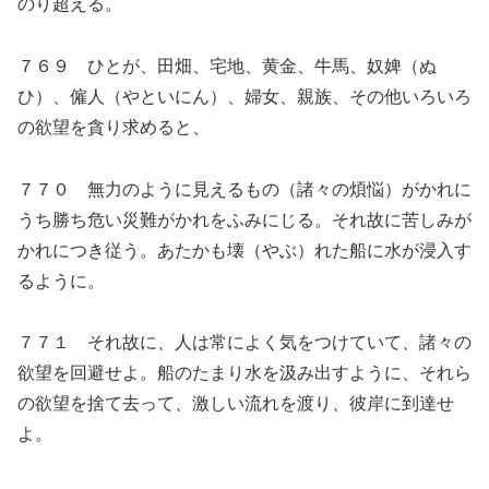
のり超える。
７６９ ひとが、田畑、宅地、黄金、牛馬、奴婢（ぬ
ひ）、僱人（やといにん）、婦女、親族、その他いろいろ
の欲望を貪り求めると、
７７０ 無力のように見えるもの（諸々の煩悩）がかれに
うち勝ち危い災難がかれをふみにじる。それ故に苦しみが
かれにつき従う。あたかも壊（やぶ）れた船に水が浸入す
るように。
７７１ それ故に、人は常によく気をつけていて、諸々の
欲望を回避せよ。船のたまり水を汲み出すように、それら
の欲望を捨て去って、激しい流れを渡り、彼岸に到達せ
よ。