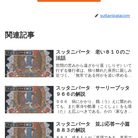
suttanipatacom
関連記事
スッタニパータ 老い８１０のご
スッタニパータ解説
法話
世間の営みから遠ざかり退（しりぞ）いて
行ずる修行者は、独り離れた座所に親しみ
近づく。「無常である何かを追い求めると
言う」迷いの生存の領域のうちに自己を現
さないのが、かれにふさわしいことである
スッタニパータ サーリープッタ
スッタニパータ解説
といわれる。世の人々は常に何かを追い求
９６６の解説
め忙しい。無...
９６６ 病にかかり、餓（う）えに襲われ
ても、また寒冷や酷暑（こくしょ）をも堪
（た）え忍ぶべきである。かの〈家なき
人〉は、たといそれらに襲われることがい
ろいろ多くても、勇気をたもって、堅固
スッタニパータ 並ぶ応答ー小篇
スッタニパータ解説
（けんご）に努力をなすべきである。病に
８８３の解説
かかり、餓（う）...
８８３ 或る人々が「真理である、真実で