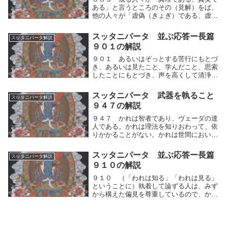
ある」と言うところのその（見解）をば、
他の人々が「虚偽（きょぎ）である、虚妄
（きょもう）である」と言う。このように
かれらは異なった執見をいだいて論争す
スッタニパータ 並ぶ応答ー長篇
スッタニパータ解説
る。何故に諸々の（道の人）は同一の事を
９０１の解説
語らないのであ...
９０１ あるいはぞっとする苦行にもとづ
き、あるいは見たこと、学んだこと、思索
したことにもとづき、声を高くして清浄を
賛美するが、妄執を離れていないので、移
りかわる種々なる生存のうちにある。ある
スッタニパータ 武器を執ること
スッタニパータ解説
いはぞっとする苦行にもとづき、あるいは
９４７の解説
見たこと、学...
９４７ かれは智者であり、ヴェーダの達
人である。かれは理法を知りおわって、依
りかかることがない。かれは世間において
正しくふるまい、世の中で何びとをも羨
（うらや）むことがない。中道を究め、真
スッタニパータ 並ぶ応答ー長篇
スッタニパータ解説
理を究め尽くしたかれは智者であり、修行
９１０の解説
の達人である。...
９１０ （「われは知る」「われは見る」
ということに）執着して論ずる人は、みず
から構えた偏見を尊重しているので、かれ
を導くことは容易ではない。自分の依拠す
ることがらのみ適正であると説き、そのこ
とがらに（のみ）清浄（となる道）を認め
る論者は、そ...