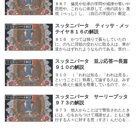
８８７ 偏見や伝承の学問や戒律や誓いや
思想や、これらに依存して（他の説を）蔑
視（べっし）し、（自己の学説の）断定的
結論に立って喜びながら、「反対者は愚人
である、無能な奴だ」という。偏見や伝承
スッタニパータ ティッサ・メッ
スッタニパータ解説
の学問や戒律や誓いや思想や、これらに依
テイヤ８１６の解説
存して人間的...
８１６ かつては独りで暮らしていたの
に、のちに淫欲の交わりに耽る人は、車が
道からはずれたようなものである。世の
人々はかれを『卑しい』と呼び、また『凡
夫』と呼ぶ。かつては独りで暮らして人間
スッタニパータ 並ぶ応答ー長篇
スッタニパータ解説
的思考の運動（快⇔不快）を制する生活を
９１０の解説
していたのに、の...
９１０ （「われは知る」「われは見る」
ということに）執着して論ずる人は、みず
から構えた偏見を尊重しているので、かれ
を導くことは容易ではない。自分の依拠す
ることがらのみ適正であると説き、そのこ
スッタニパータ サーリープッタ
スッタニパータ解説
とがらに（のみ）清浄（となる道）を認め
９７３の解説
る論者は、そ...
９７３ 他人からことばで警告されたとき
には、心をおちつけて感謝せよ。ともに修
行する人々に対する荒（すさ）んだ心を断
て。善いことばを発せよ。その時にふさわ
しくないことばを発してはならない。人々
をそしることを思ってはならぬ。他人から