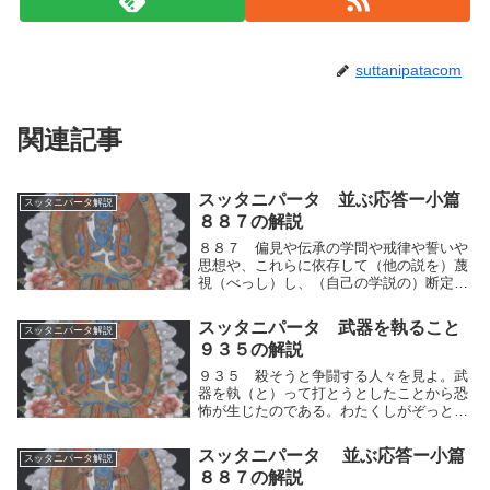
suttanipatacom
関連記事
スッタニパータ 並ぶ応答ー小篇
スッタニパータ解説
８８７の解説
８８７ 偏見や伝承の学問や戒律や誓いや
思想や、これらに依存して（他の説を）蔑
視（べっし）し、（自己の学説の）断定的
結論に立って喜びながら、「反対者は愚人
である、無能な奴だ」という。偏見や伝承
スッタニパータ 武器を執ること
スッタニパータ解説
の学問や戒律や誓いや思想や、これらに依
９３５の解説
存＝人間的思...
９３５ 殺そうと争闘する人々を見よ。武
器を執（と）って打とうとしたことから恐
怖が生じたのである。わたくしがぞっとし
てそれを厭（いと）い離れたその衝撃を宣
（の）べよう。殺そうと争闘する人々を見
スッタニパータ 並ぶ応答ー小篇
スッタニパータ解説
よ。人間的思考の運動（平和⇔戦争）のま
８８７の解説
まに、両極端...