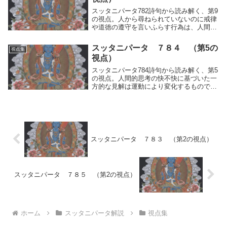
スッタニパータ782詩句から読み解く、第9
の視点。人から尋ねられていないのに戒律
や道徳の遵守を言いふらす行為は、人間的
思考の運動（快・不快）を止められない証
である。真理に達した人は、そのような者
スッタニパータ ７８４ （第5の
視点集
を「下劣な人」と語るという修行の本質を
視点）
記録。
スッタニパータ784詩句から読み解く、第5
の視点。人間的思考の快不快に基づいた一
方的な見解は運動により変化するものであ
り、そうした一時的な状態を平安と捉えて
執着することの危うさについて、その修行
の本質を記録。
スッタニパータ ７８３ （第2の視点）
スッタニパータ ７８５ （第2の視点）
ホーム
スッタニパータ解説
視点集