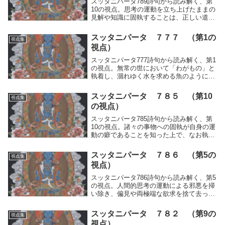
スッタニパータ789詩句から読み解く、第
10の視点。思考の運動を立ち上げたままの
見解や知識に固執することは、正しい道で
ある運動の停止を避ける行為であり、修行
の停滞を招く偏見であることを記録。修行
スッタニパータ ７７７ （第1の
視点集
の本質を記録。
視点）
スッタニパータ777詩句から読み解く、第1
の視点。無常の世において「わがもの」と
執着し、涸れゆく水を求める魚のように動
揺する人々の姿を洞察する。思考の運動を
止め、一時的な状態や他者との比較に囚わ
スッタニパータ ７８５ （第10
視点集
れず、世を遍歴する修行の本質を記録。
の視点）
スッタニパータ785詩句から読み解く、第
10の視点。諸々の事物への固執が自身の運
動の癖であることを知った上で、なお執着
を超越することの難しさと、偏執の中に留
まって快不快の運動を立ち上げ、物事を斥
スッタニパータ ７８６ （第5の
視点集
けたり執ったりする習性について、修行の
視点）
本質を記録。
スッタニパータ786詩句から読み解く、第5
の視点。人間的思考の運動による邪悪を掃
い除き、偏見や両極端な欲求を捨て去った
者は、自立した境地に至る。輪廻の因を断
ち、何ものにも頼らず近づくことのない真
スッタニパータ ７８２ （第9の
視点集
理の姿について、修行の本質を記録。
視点）