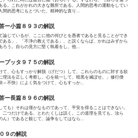
ある。これがかれの大きな難所である。人間的思考の運動をしてい
間的思考にもとづいた、精神的な貪り...
答ー小篇８９３の解説
て論じているが、ここに他の何びとを愚者であると見ることができ
である」、「不浄の教えである」、と説くならば、かれはみずから
ろう。自らの見方に堅く執着をし、他...
ープッタ９７５の解説
けて、心もすっかり解脱（げだつ）して、これらのものに対する欲
に理法を正しく考察し、心を統一して、暗黒を滅ぼせ。」修行僧
⇔不快）によく気をつけて、心もすっか...
答ー長篇８９６の解説
しても）それは僅かなものであって、平安を得ることはできない。
）二つだけである、とわたくしは説く。この道理を見ても、汝ら
ん）であると観じて、論争をしてはなら...
０９の解説