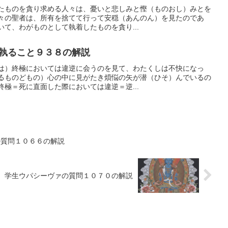
たものを貪り求める人々は、憂いと悲しみと慳（ものおし）みとを
々の聖者は、所有を捨てて行って安穏（あんのん）を見たのであ
て、わがものとして執着したものを貪り...
執ること９３８の解説
は）終極においては違逆に会うのを見て、わたくしは不快になっ
るものどもの）心の中に見がたき煩悩の矢が潜（ひそ）んでいるの
極＝死に直面した際においては違逆＝逆...
の質問１０６６の解説
 学生ウパシーヴァの質問１０７０の解説