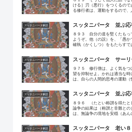
ける］刃（悪行）をつくるので
る修行者は、運動をするので、人
スッタニパータ 並ぶ応
スッタニパータ解説
８９３ 自分の道を堅くたもっ
ようぞ。他（の説）を、「愚か
確執（かくしつ）をもたらすであ
スッタニパータ サーリ
スッタニパータ解説
９７５ 修行僧は、よく気をつ
望を抑制せよ。かれは適当な時
は、自らの人間的思考の運動（快
スッタニパータ 並ぶ応
スッタニパータ解説
８９６ （たとい称讃を得たと
論争の結果は（称讃と非難との
は、無論争の境地を安穏（あんの
スッタニパータ 老い８
スッタニパータ解説