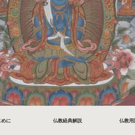
じめに
仏教経典解説
仏教用