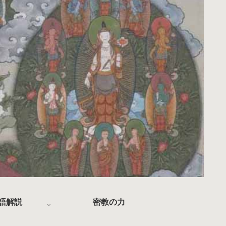
語解説
密教の力