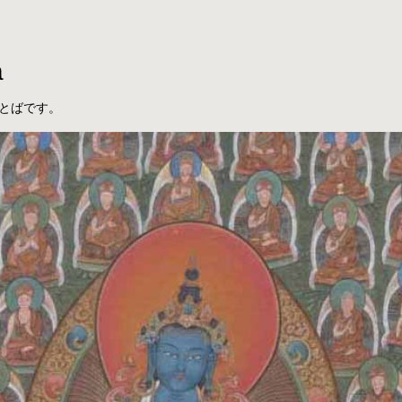
a
とばです。