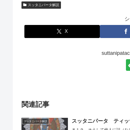
スッタニパータ解説
シ
X
suttanip
関連記事
スッタニパータ ティッ
スッタニパータ解説
８１９ そうして他人に詰（な