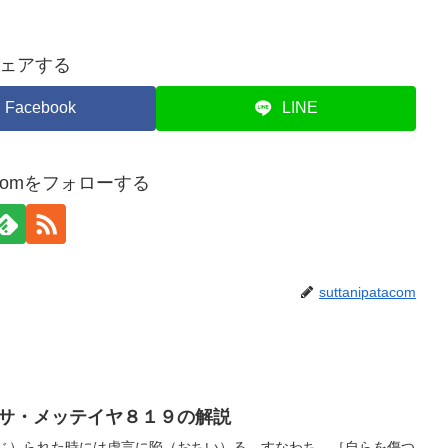
ェアする
Facebook
LINE
atacomをフォローする
suttanipatacom
サ・メッテイヤ８１９の解説
じ）られた時には虚言に陥（おちい）る。すなわち、［自らを傷つ