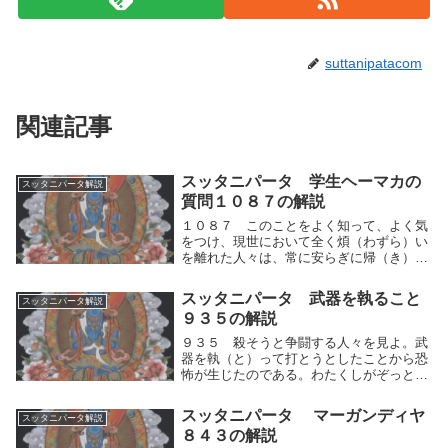
suttanipatacom
関連記事
スッタニパータ 学生ヘーマカの
スッタニパータ解説
質問１０８７の解説
１０８７ このことをよく知って、よく気
をつけ、現世において全く煩（わずら）い
を離れた人々は、常に安らぎに帰（き）し
ている。世間の執著を乗り超えているので
ある」と。自らの人間的思考の運動（快⇔
スッタニパータ 武器を執ること
スッタニパータ解説
不快）を止めて中道を歩むことをよく知っ
９３５の解説
て、よく自ら...
９３５ 殺そうと争闘する人々を見よ。武
器を執（と）って打とうとしたことから恐
怖が生じたのである。わたくしがぞっとし
てそれを厭（いと）い離れたその衝撃を宣
（の）べよう。殺そうと争闘する人々を見
スッタニパータ マーガンディヤ
スッタニパータ解説
よ。武器を執（と）って打とうとしたこと
８４３の解説
から、人間的...