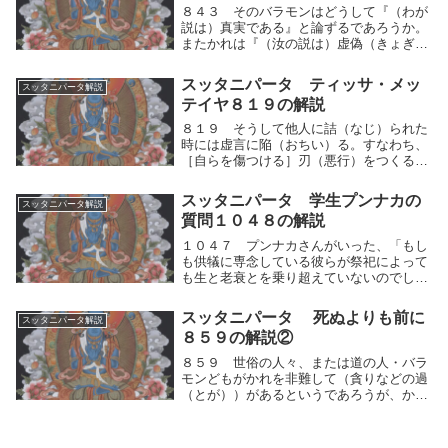
８４３ そのバラモンはどうして『（わが
説は）真実である』と論ずるであろうか。
またかれは『（汝の説は）虚偽（きょぎ）
である』といって誰と論争するであろう
か？『等しい』とか『等しくない』とかい
スッタニパータ ティッサ・メッ
スッタニパータ解説
うことのなくなった人は、誰に論争を挑
テイヤ８１９の解説
（いど）むであろ...
８１９ そうして他人に詰（なじ）られた
時には虚言に陥（おちい）る。すなわち、
［自らを傷つける］刃（悪行）をつくるの
である。これがかれの大きな難所である。
そうして他人に詰（なじ）られた時にはそ
スッタニパータ 学生プンナカの
スッタニパータ解説
れをごまかそうと虚言に陥（おちい）る。
質問１０４８の解説
すなわち［自...
１０４７ プンナカさんがいった、「もし
も供犠に専念している彼らが祭祀によって
も生と老衰とを乗り超えていないのでした
ら、わが親愛なる友よ、では神々と人間の
世界のうちで生と老衰とを乗り超えた人は
スッタニパータ 死ぬよりも前に
スッタニパータ解説
誰なのですか？先生！あなたにお尋ねしま
８５９の解説②
す。それをわ...
８５９ 世俗の人々、または道の人・バラ
モンどもがかれを非難して（貪りなどの過
（とが））があるというであろうが、かれ
はその（非難）を特に気にかけることはな
い。それ故に、かれは論議されても、動揺
することがない。世俗の人々、または道の