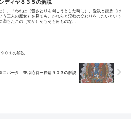
ンディヤ８３５の解説
た）、「われは（昔さとりを開こうとした時に）、愛執と嫌悪（け
いう三人の魔女）を見ても、かれらと淫欲の交わりをしたいという
満ちたこの（女が）そもそも何ものな...
篇９０１の解説
タニパータ 並ぶ応答ー長篇９０３の解説