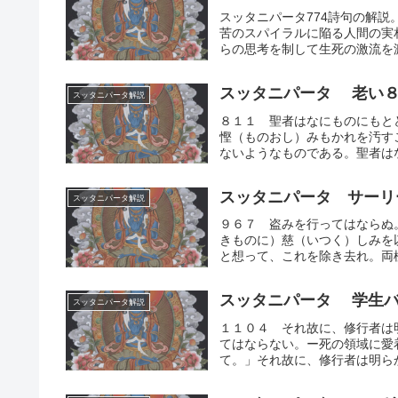
スッタニパータ774詩句の解
苦のスパイラルに陥る人間の実
らの思考を制して生死の激流を
スッタニパータ 老い
スッタニパータ解説
８１１ 聖者はなにものにもと
慳（ものおし）みもかれを汚す
ないようなものである。聖者はな
スッタニパータ サーリ
スッタニパータ解説
９６７ 盗みを行ってはならぬ
きものに）慈（いつく）しみを
と想って、これを除き去れ。両極
スッタニパータ 学生バ
スッタニパータ解説
１１０４ それ故に、修行者は
てはならない。ー死の領域に愛
て。」それ故に、修行者は明らか