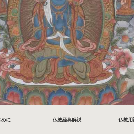
じめに
仏教経典解説
仏教用