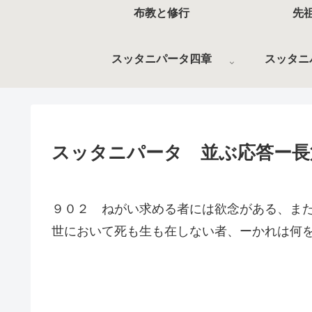
布教と修行
先
スッタニパータ四章
スッタニ
スッタニパータ 並ぶ応答ー長
９０２ ねがい求める者には欲念がある、ま
世において死も生も在しない者、ーかれは何