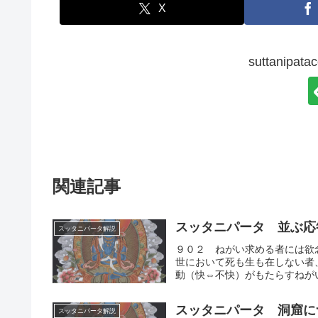
X
suttanip
関連記事
スッタニパータ 並ぶ応
スッタニパータ解説
９０２ ねがい求める者には欲
世において死も生も在しない者
動（快⇔不快）がもたらすねがい
スッタニパータ 洞窟に
スッタニパータ解説