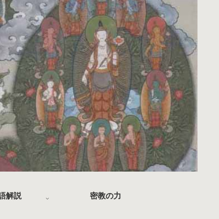
語解説
密教の力