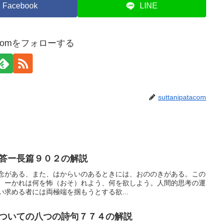
Facebook
LINE
atacomをフォローする
suttanipatacom
答ー長篇９０２の解説
念がある、また、はからいのあるときには、おののきがある。この
、ーかれは何を怖（おそ）れよう、何を欲しよう。人間的思考の運
求める者には両極端を掴もうとする欲...
ついての八つの詩句７７４の解説