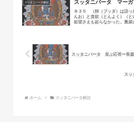
スッタニパータ マーガ
スッタニパータ解説
８３５ （師（ブッダ）は語っ
んお）と貪欲（とんよく）（と
欲望さえも起らなかった。糞尿に
スッタニパータ 並ぶ応答ー長
スッ
ホーム
スッタニパータ解説