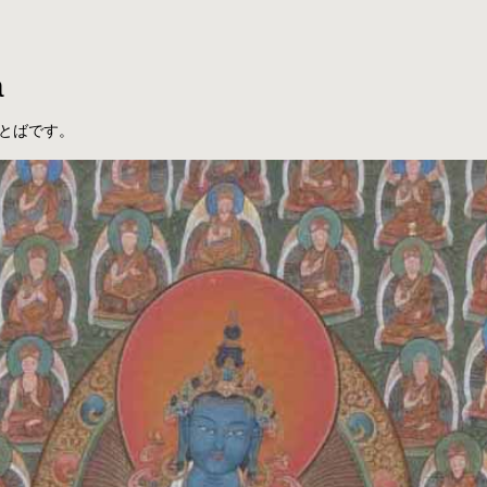
a
とばです。