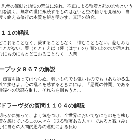
説。思考の運動と煩悩の荒波に溺れ、不正による執着と死の恐怖という
相を説く。無常の世に永続するものはないと空の悟りを見極め、自
渡り終える修行の本質を解き明かす。真理の追究。
８１１の解説
どこおることなく、愛することもなく、憎むこともない。悲しみも
ことがない。譬（たと）えば（蓮（はす）の）葉の上の水が汚され
にものにもとどこおることなく、人間...
ープッタ９６７の解説
。虚言を語ってはならぬ。弱いものでも強いものでも（あらゆる生
以て接せよ。心の乱れを感ずるときにには、「悪魔の仲間」である
端への誘惑を制し、それらを掴もうと...
ドラーヴダの質問１１０４の解説
明らかに知って、よく気をつけ、全世界においてなにものをも執し
着を感じているこの人々を〈取る執著ある人々〉であると観（み）
に自らの人間的思考の運動による反応...