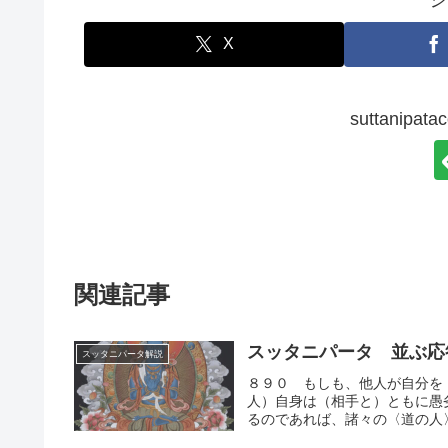
シ
X
suttanip
関連記事
スッタニパータ 並ぶ応
スッタニパータ解説
８９０ もしも、他人が自分を
人）自身は（相手と）ともに愚
るのであれば、諸々の〈道の人〉