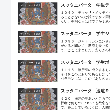
スッタニパータ 学生テ
スッタニパータ解説
１０４０ ティッサ・メッテイ
ることがないのは誰ですか？両
ない、聡明な人は誰ですか？あな
スッタニパータ 学生ジ
スッタニパータ解説
１０９６ ジャトゥカンニンさ
がいると聞いて、激流を乗り超
て、ここに来ました。安らぎの境
スッタニパータ 学生ポ
スッタニパータ解説
１１１５ 無所有の成立するも
それをこのとおりであると知っ
バラモンには、この〈ありのまま
スッタニパータ 迅速９
スッタニパータ解説
９２０ 海洋の奥深いところで
行者は何ものについても欲念を
で、静止しているように、人間的