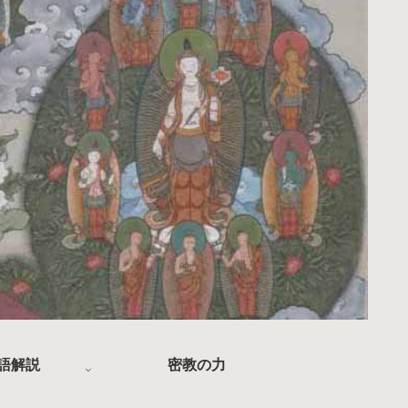
語解説
密教の力