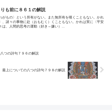
りも前に８６１の解説
わがもの〉という所有がない。また無所有を嘆くこともない。かれ
〕、諸々の事物に赴（おもむく）くこともない。かれは実に〈平安
は、人間的思考の運動（好き⇔嫌い）...
の八つの詩句７９６の解説
 最上についての八つの詩句７９８の解説