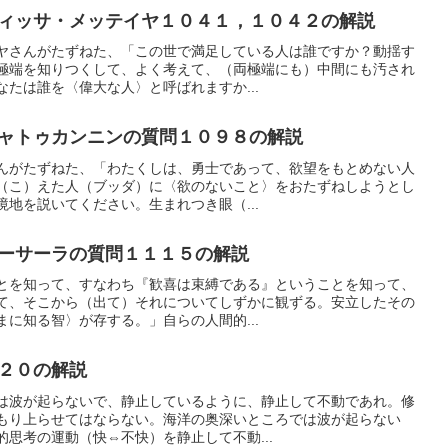
ィッサ・メッテイヤ１０４１，１０４２の解説
ヤさんがたずねた、「この世で満足している人は誰ですか？動揺す
極端を知りつくして、よく考えて、（両極端にも）中間にも汚され
たは誰を〈偉大な人〉と呼ばれますか...
ャトゥカンニンの質問１０９８の解説
んがたずねた、「わたくしは、勇士であって、欲望をもとめない人
（こ）えた人（ブッダ）に〈欲のないこと〉をおたずねしようとし
地を説いてください。生まれつき眼（...
ーサーラの質問１１１５の解説
とを知って、すなわち『歓喜は束縛である』ということを知って、
て、そこから（出て）それについてしずかに観ずる。安立したその
に知る智〉が存する。」自らの人間的...
２０の解説
は波が起らないで、静止しているように、静止して不動であれ。修
もり上らせてはならない。海洋の奥深いところでは波が起らない
思考の運動（快⇔不快）を静止して不動...