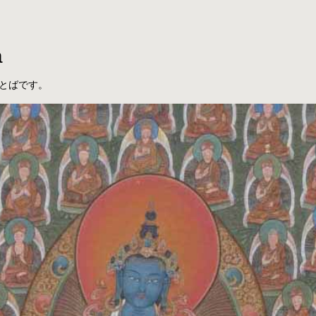
a
とばです。