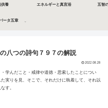
祖供養
エネルギーと真言浴
五智
パータ五章
の八つの詩句７９７の解説
2022.08.28
と・学んだこと・戒律や道徳・思索したことについ
れた実りを見、そこで、それだけに執着して、それ以
見なす。