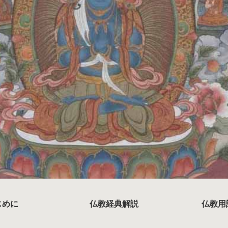
じめに
仏教経典解説
仏教用