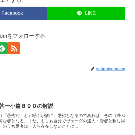
ェアする
Facebook
LINE
atacomをフォローする
suttanipatacom
答ー小篇８９０の解説
（「愚劣だ」と）呼ぶが故に、愚劣となるのであれば、その（呼ぶ
劣な者となる。また、もしも自分でヴェーダの達人・賢者と称し得
のうち愚者は一人も存在しないことに...