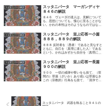
みせず、傲慢（ごうまん）にならず、嫌
（きら）われず、両舌（かげぐち）を事と
スッタニパータ マーガンディヤ
スッタニパータ解説
しない。人間的思考の運動からなる遁欲
８４６の解説
（とんよく）など...
８４６ ヴェーダの達人は、見解について
も、思想についても、慢心に至ることがな
い。かれの本性はそのようなものではない
からである。かれは宗教的行為によっても
導かれないし、また伝統的な学問によって
スッタニパータ 並ぶ応答ー小篇
スッタニパータ解説
も導かれない。かれは執着の巣窟に導きい
８８８，８８９の解説
れられること...
８８８ 反対者を〈愚者〉であると見なすと
ともに、自己を〈真理に達した人〉である
という。かれはみずから自分を〈真理に達
した人〉であると称しながら、他人を蔑視
し、そのように語る。８８９ かれは誤（あ
スッタニパータ 並ぶ応答ー長篇
スッタニパータ解説
やま）った妄見を以てみたされ、驕慢（き
９００の解説
ょうまん...
９００ 一切の戒律や誓いをも捨て、（世
間の）罪過（ざいか）あり或いは罪過なき
この（宗教的）行為をも捨て、「清浄であ
る」とか「不浄である」とかいってねがい
求めることもなく、それらにとらわれずに
行え。ー安らぎを固執することもなく。人
間的思考の運...
スッタニパータ 武器を執ること９４１の