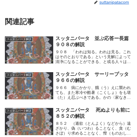
suttanipatacom
関連記事
スッタニパータ 並ぶ応答ー長篇
スッタニパータ解説
９０８の解説
９０８ 「われは知る。われは見る。これ
はそのとおりである」という見解によって
清浄になることができる、と或る人々は理
解している。たといかれが見たとしても、
それがそなたにとって、何の用があるのだ
スッタニパータ サーリープッタ
スッタニパータ解説
ろう。かれらは、正しい道を踏みはずし
９６６の解説
て、他人によっ...
９６６ 病にかかり、餓（う）えに襲われ
ても、また寒冷や酷暑（こくしょ）をも堪
（た）え忍ぶべきである。かの〈家なき
人〉は、たといそれらに襲われることがい
ろいろ多くても、勇気をたもって、堅固
スッタニパータ 死ぬよりも前に
スッタニパータ解説
（けんご）に努力をなすべきである。病に
８５２の解説
かかり、餓（う）...
８５２ （遁欲（とんよく）などから）遠
ざかり、偽（いつわ）ることなく、貪（む
さぼ）り求めることなく、慳（ものおし）