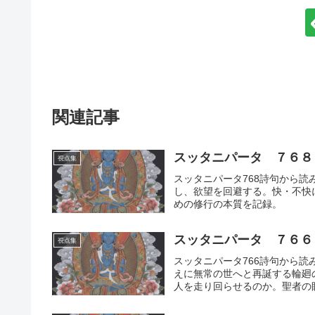
関連記事
スッタニパータ ７６８
視点集
スッタニパータ768詩句から読
し、欲望を回避する。快・不快
めの修行の本質を記録。
スッタニパータ ７６６
視点集
スッタニパータ766詩句から読
えに無常の世へと再誕する輪廻
人を走り回らせるのか。聖者の