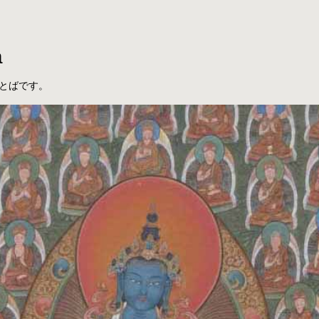
a
とばです。