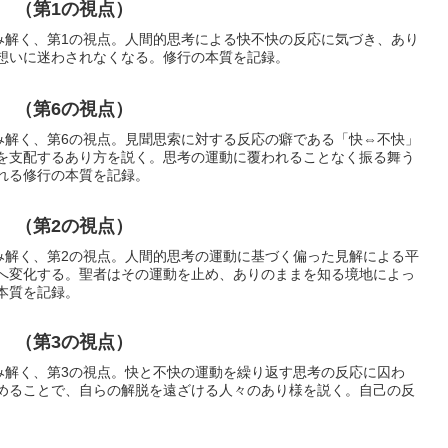
 （第1の視点）
読み解く、第1の視点。人間的思考による快不快の反応に気づき、あり
想いに迷わされなくなる。修行の本質を記録。
 （第6の視点）
読み解く、第6の視点。見聞思索に対する反応の癖である「快⇔不快」
を支配するあり方を説く。思考の運動に覆われることなく振る舞う
れる修行の本質を記録。
 （第2の視点）
読み解く、第2の視点。人間的思考の運動に基づく偏った見解による平
へ変化する。聖者はその運動を止め、ありのままを知る境地によっ
本質を記録。
 （第3の視点）
読み解く、第3の視点。快と不快の運動を繰り返す思考の反応に囚わ
めることで、自らの解脱を遠ざける人々のあり様を説く。自己の反