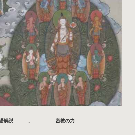
語解説
密教の力