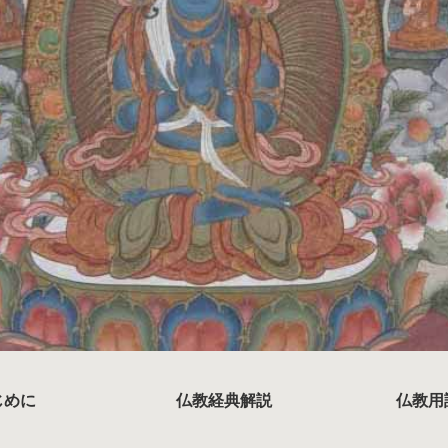
じめに
仏教経典解説
仏教用