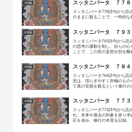
スッタニパータ ７７８
視点集
スッタニパータ778詩句から
のままに観ることで、一時的な
スッタニパータ ７９３
視点集
スッタニパータ793詩句から
の思考の運動を制し、自らの心
ことで、この世の妄想分別を離
スッタニパータ ７８４
視点集
スッタニパータ784詩句から
安は、揺らぎやすく対極のもの
て真の安穏を観るという修行の
スッタニパータ ７７３
視点集
スッタニパータ773詩句から
れ、未来や過去の対象を貪り求
応を省み、修行の本質を記録。