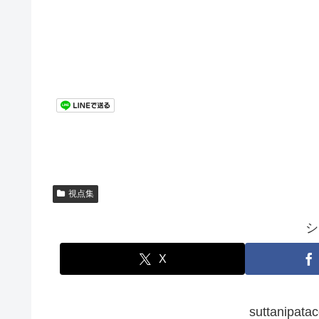
視点集
シ
X
suttanip