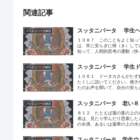
関連記事
スッタニパータ 学生ヘ
スッタニパータ解説
１０８７ このことをよく知っ
は、常に安らぎに帰（き）して
知って、人間的思考の運動（快⇔
スッタニパータ 学生ド
スッタニパータ解説
１０６１ ドータカさんがたず
たくしに説いてください。偉大
たのお声を聞いて、自分の安らぎ
スッタニパータ 老い８
スッタニパータ解説
８１２ たとえば蓮の葉の上の
者は、見たり学んだり思索した
の水滴、あるいは蓮華の上の水が
スッタニパータ 学生ウ