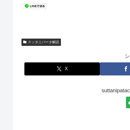
スッタニパータ解説
シ
X
suttanip