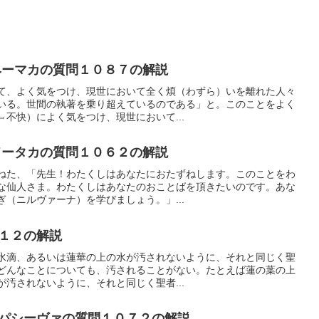
ーマカの質問１０８７の解説
て、よく気をつけ、現世において全く煩（わずら）いを離れた人々
いる。世間の執著を乗り超えているのである」と。このことをよく
不快）によく気をつけ、現世において...
ータカの質問１０６２の解説
ねた、「先生！わたくしはあなたにおたずねします。このことをわ
な仙人さま。わたくしはあなたのおことばを頂きたいのです。あな
（ニルヴァーナ）を学びましょう。」...
１２の解説
水滴、あるいは蓮華の上の水が汚されないように、それと同じく聖
どんなことについても、汚されることがない。たとえば蓮の葉の上
汚されないように、それと同じく聖者...
パシーヴァの質問１０７２の解説