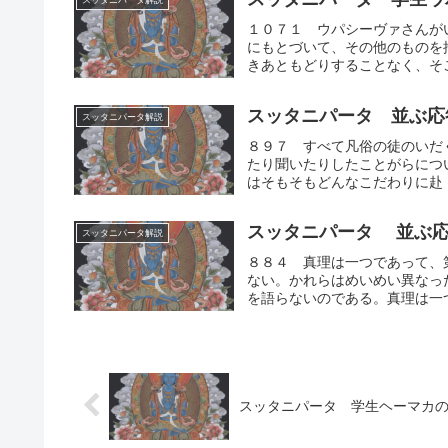
スッタニパータ解説
１０７１ ウパシーヴァさんが
にもとづいて、その他のものを
きあともどりすることなく、そこ
スッタニパータ 並ぶ応
スッタニパータ解説
８９７ すべて凡俗の徒のいだ
たり聞いたりしたことがらにつ
はそもそもどんなこだわりに赴（
スッタニパータ 並ぶ応
スッタニパータ解説
８８４ 真理は一つであって、
ない。かれらはめいめい異なっ
を語らないのである。真理は一つ
スッタニパータ 学生ヘーマカ