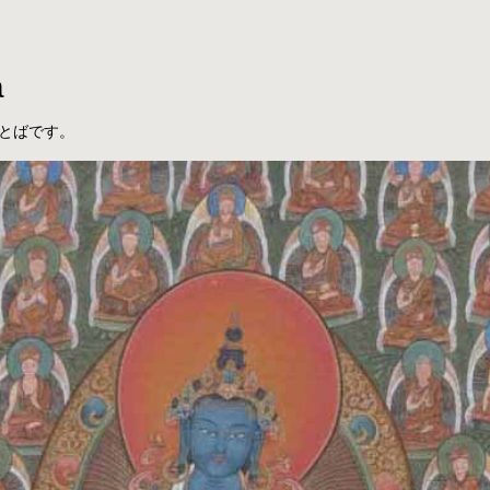
a
とばです。