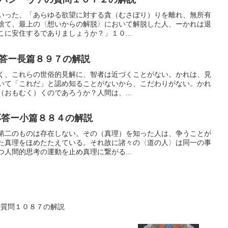
いった、「あらゆる欲望に対する貪（むさぼり）りを離れ、無所有
捨て、最上の〈想いからの解脱〉において解脱した人、ーかれは退
に安住するでありましょうか？」１０...
答ー長篇８９７の解説
く、これらの世俗的見解に、智者は近づくことがない。かれは、見
いて「これだ」と認め知ることがないから、こだわりがない。かれ
おもむく）くのであろうか？人間は、...
答ー小篇８８４の解説
第二のものは存在しない。その（真理）を知った人は、争うことが
た真理をほめたたえている。それ故に諸々の〈道の人〉は同一の事
人間的思考の運動を止め真理に繋がる...
の質問１０８７の解説