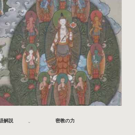
語解説
密教の力