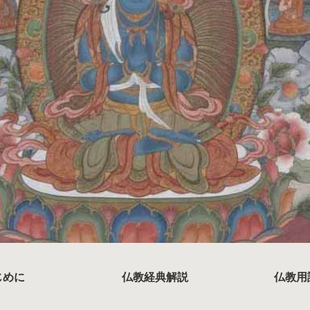
じめに
仏教経典解説
仏教用