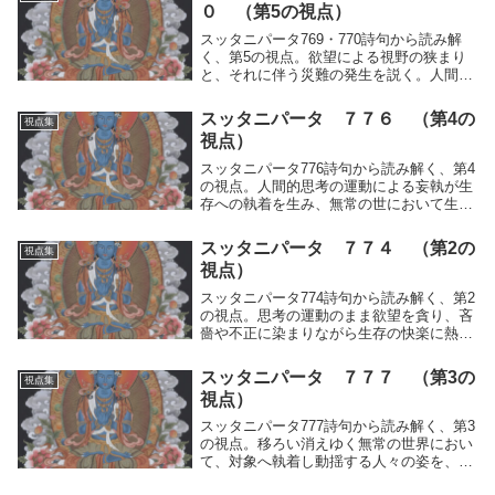
０ （第5の視点）
スッタニパータ769・770詩句から読み解
く、第5の視点。欲望による視野の狭まり
と、それに伴う災難の発生を説く。人間的
思考の運動に気をつけ、心と対象を観察す
ることで危険を回避し、世の中を生き抜く
スッタニパータ ７７６ （第4の
視点集
修行の本質を記録。
視点）
スッタニパータ776詩句から読み解く、第4
の視点。人間的思考の運動による妄執が生
存への執着を生み、無常の世において生と
死の苦しみを繰り返す人々の姿を洞察す
る。すべてを手放すべき理を見つめる修行
スッタニパータ ７７４ （第2の
視点集
の本質を記録。
視点）
スッタニパータ774詩句から読み解く、第2
の視点。思考の運動のまま欲望を貪り、吝
嗇や不正に染まりながら生存の快楽に熱中
する姿を説く。死に際しての喪失と苦悩を
直視し、快を得ても必ず不快が現れるとい
スッタニパータ ７７７ （第3の
視点集
う運動の仕組みを洞察する修行の本質を記
視点）
録。
スッタニパータ777詩句から読み解く、第3
の視点。移ろい消えゆく無常の世界におい
て、対象へ執着し動揺する人々の姿を、涸
れゆく流れに抗う魚の如く洞察する。「わ