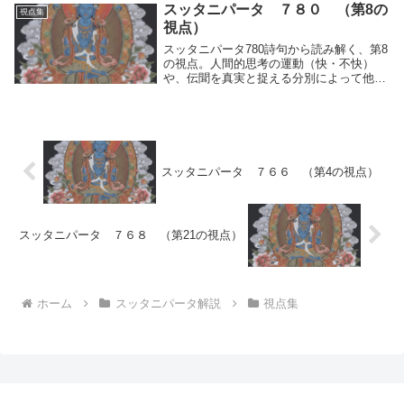
がもの」という思いを捨て、絶えず変化す
スッタニパータ ７８０ （第8の
視点集
る生存の世界に対する一切の執着を離れる
視点）
重要性を説く修行の本質を記録。
スッタニパータ780詩句から読み解く、第8
の視点。人間的思考の運動（快・不快）
や、伝聞を真実と捉える分別によって他者
を誹る行為が生じる。聖者は両極端となる
そうした思考に近づかず、何事に対しても
心が荒むことがない境地に至る修行の本質
を記録。
スッタニパータ ７６６ （第4の視点）
スッタニパータ ７６８ （第21の視点）
ホーム
スッタニパータ解説
視点集