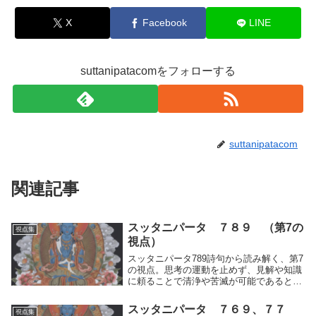
X
Facebook
LINE
suttanipatacomをフォローする
suttanipatacom
関連記事
スッタニパータ ７８９ （第7の
視点集
視点）
スッタニパータ789詩句から読み解く、第7
の視点。思考の運動を止めず、見解や知識
に頼ることで清浄や苦滅が可能であるとす
る主張は、正しい道を外れた偏見であると
明かす。修行の本質を記録。
スッタニパータ ７６９、７７
視点集