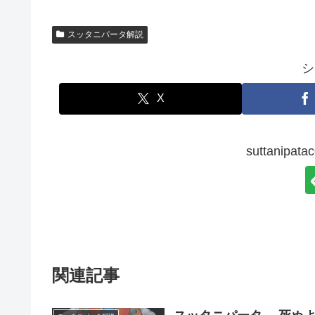
スッタニパータ解説
シ
X
suttanip
関連記事