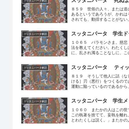
スッタニパータ 死ぬよ
スッタニパータ解説
８５９ 世俗の人々、または道
あるというであろうが、かれは
されても、動揺することがない。
スッタニパータ 学生ド
スッタニパータ解説
１０６５ バラモンさま。慈悲
法を教えてください。わたくし
に、乱され濁ることなしに、この
スッタニパータ ティッ
スッタニパータ解説
８１９ そうして他人に詰（な
ける］刃（悪行）をつくるので
運動に陥っているのであるから、
スッタニパータ 学生メ
スッタニパータ解説
１０６０ またかの人はこの世
この執著を捨てて、妄執を離れ
とわたくしは説く。」またかの人