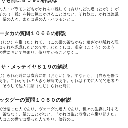
りも前に８５９の解説③
の人・バラモンどもがかれを非難して（貪りなどの過（とが））が
その（非難）を特に気にかけることはない。それ故に、かれは論議
俗の人々、または道の人・バラモンど...
ータカの質問１０６６の解説
（じひ）を垂（た）れて、（この世の苦悩から）遠ざかり離れる理
はそれを認識したいのです。わたくしは、虚空（こくう）のよう
世において静まり、依りすがることなく...
サ・メッテイヤ８１９の解説
じ）られた時には虚言に陥（おちい）る。すなわち、［自らを傷つ
ある。これがかれの大きな難所である。かれはすでに人間的思考の
そうして他人に詰（なじ）られた時に...
ッタグーの質問１０６０の解説
では悟った人であり、ヴェーダの達人であり、種々の生存に対する
、苦悩なく、望むことがない。『かれは生と老衰とを乗り超えた』
はこの世では悟った人であり、修行の...