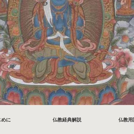
じめに
仏教経典解説
仏教用