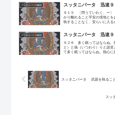
スッタニパータ 迅速９
スッタニパータ解説
９１５ 〔問うていわく、ー〕
かり離れること平安の境地とを
執することなく、安らいに入るの
スッタニパータ 迅速９
スッタニパータ解説
９２６ 多く眠ってはならぬ。
と）と偽（いつわり）りと談笑
て多く眠ってはならぬ。熱心に思
スッタニパータ 武器を執るこ
スッ