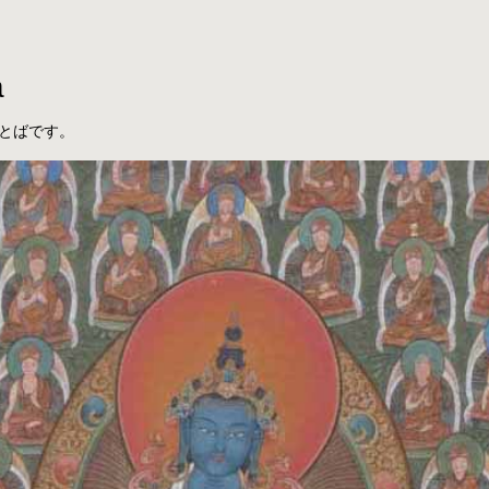
a
とばです。