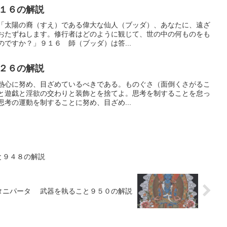
１６の解説
「太陽の裔（すえ）である偉大な仙人（ブッダ）、あなたに、遠ざ
おたずねします。修行者はどのように観じて、世の中の何ものをも
ですか？」９１６ 師（ブッダ）は答...
２６の解説
熱心に努め、目ざめているべきである。ものぐさ（面倒くさがるこ
と遊戯と淫欲の交わりと装飾とを捨てよ。思考を制することを怠っ
考の運動を制することに努め、目ざめ...
と９４８の解説
タニパータ 武器を執ること９５０の解説