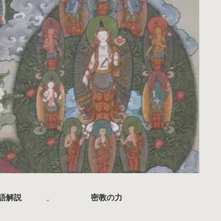
語解説
密教の力