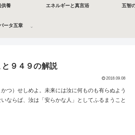
祖供養
エネルギーと真言浴
五智
パータ五章
こと９４９の解説
2018.09.08
こかつ）せしめよ。未来には汝に何ものも有らぬよう
ないならば、汝は「安らかな人」としてふるまうこと