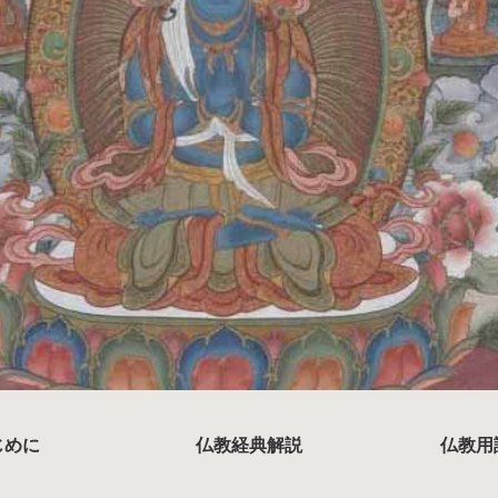
じめに
仏教経典解説
仏教用