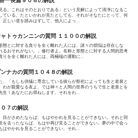
答ー長篇９０８の解説
見る。これはそのとおりである」という見解によって清浄になるこ
している。たといかれが見たとしても、それがそなたにとって、何
正しい道を踏みはずして、他人によっ...
ャトゥカンニンの質問 １１００の解説
形態とに対する貪りを全く離れた人には、諸々の煩悩は存在しな
れるおそれがない。」修行者よ。名称と形態とに対する人間的思考
りを全く離れた人には、両極端の運動に...
ンナカの質問１０４８の解説
た、「もしも供犠に専念している彼らが祭祀によっても生と老衰と
、わが親愛なる友よ、では神々と人間の世界のうちで生と老衰とを
生！あなたにお尋ねします。それをわ...
８０７の解説
、目がさめたならば、もはやかれを見ることができない。それと同
世を去ったならば、もはや再び見ることができない。夢の中で会っ
はやかれを見ることができない。それ...