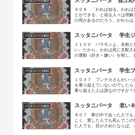
スッタニパータ 並ぶ応
スッタニパータ解説
９０８ 「われは知る。われは
とができる、と或る人々は理解
の用があるのだろう。かれらは、
スッタニパータ 学生ジ
スッタニパータ解説
１１００ バラモンよ。名称と
い。だから、かれは死に支配さ
の運動（好き⇔嫌い）を制し、貪
スッタニパータ 学生プ
スッタニパータ解説
１０４７ プンナカさんがいっ
を乗り超えていないのでしたら
乗り超えた人は誰なのですか？先
スッタニパータ 老い
スッタニパータ解説
８０７ 夢の中で会った人でも
じく、愛した人でも死んでこの
た人でも、目がさめたならば、も