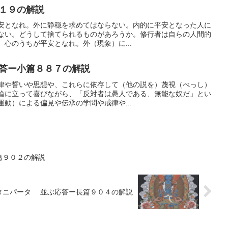
１９の解説
安となれ。外に静穏を求めてはならない。内的に平安となった人に
ない。どうして捨てられるものがあろうか。修行者は自らの人間的
心のうちが平安となれ。外（現象）に...
答ー小篇８８７の解説
律や誓いや思想や、これらに依存して（他の説を）蔑視（べっし）
論に立って喜びながら、「反対者は愚人である、無能な奴だ」とい
動）による偏見や伝承の学問や戒律や...
篇９０２の解説
タニパータ 並ぶ応答ー長篇９０４の解説