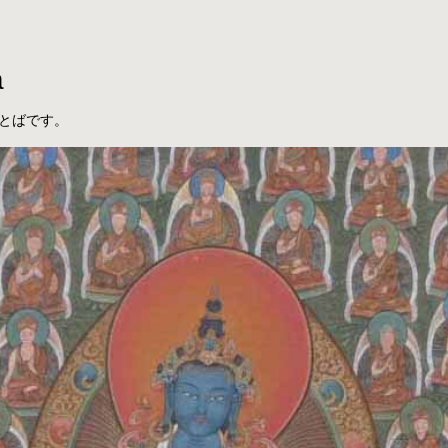
a
とばです。