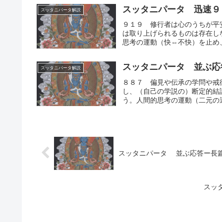
スッタニパータ 迅速９
スッタニパータ解説
９１９ 修行者は心のうちが平
は取り上げられるものは存在し
思考の運動（快⇔不快）を止め、
スッタニパータ 並ぶ応
スッタニパータ解説
８８７ 偏見や伝承の学問や戒
し、（自己の学説の）断定的結
う。人間的思考の運動（二元の運
スッタニパータ 並ぶ応答ー長
スッ