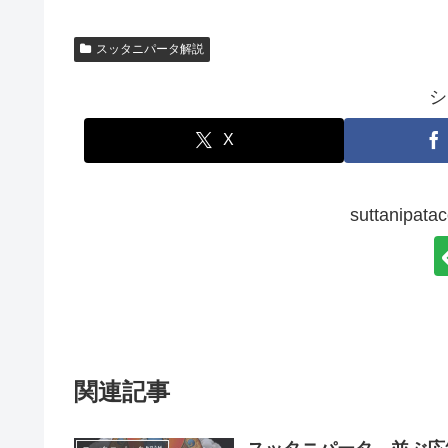
スッタニパータ解説
シ
X
suttanip
関連記事