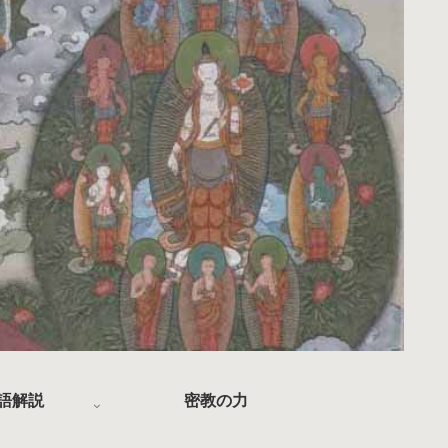
語解説
密教の力