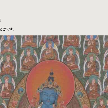
a
とばです。