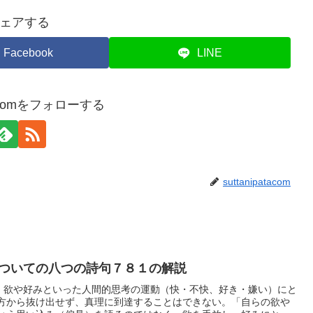
ェアする
Facebook
LINE
atacomをフォローする
suttanipatacom
ついての八つの詩句７８１の解説
説。欲や好みといった人間的思考の運動（快・不快、好き・嫌い）にと
方から抜け出せず、真理に到達することはできない。「自らの欲や