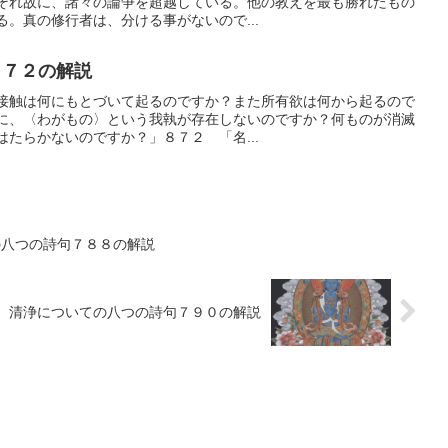
それ故に、諸々の論争を超越している。他の教えを最も勝れたもの
。真の修行者は、分ける事がないので...
８７２の解説
接触は何にもとづいて起るのですか？また所有欲は何から起るので
に、〈わがもの〉という我執が存在しないのですか？何ものが消滅
たらかないのですか？」８７２ 「名...
の八つの詩句７８８の解説
 清浄についての八つの詩句７９０の解説