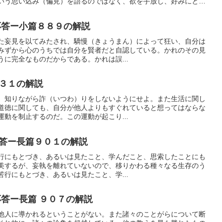
いう思い込み（偏見）を語るのではなく、欲を手放し、好みにとら
道」を維持することこそが、真理への気づきにつながるという真理
答ー小篇８８９の解説
た妄見を以てみたされ、驕慢（きょうまん）によって狂い、自分は
みずから心のうちでは自分を賢者だと自認している。かれのその見
に完全なものだからである。かれは誤...
３１の解説
。知りながら詐（いつわ）りをしないようにせよ。また生活に関し
道徳に関しても、自分が他人よりもすぐれていると想ってはならな
動を制止するのだ。この運動が起こり...
答ー長篇９０１の解説
行にもとづき、あるいは見たこと、学んだこと、思索したことにも
美するが、妄執を離れていないので、移りかわる種々なる生存のう
行にもとづき、あるいは見たこと、学...
答ー長篇 ９０７の解説
他人に導かれるということがない。また諸々のことがらについて断