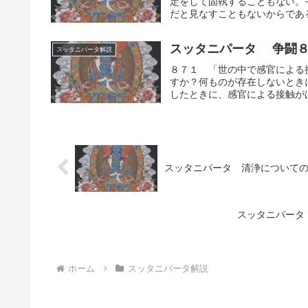
定をして固執することもない。
だと見なすこともないからである
スッタニパータ 争闘
スッタニパータ解説
８７１ 「世の中で感官による
すか？何ものが存在しないとき
したときに、感官による接触がは
スッタニパータ 清浄について
スッタニパータ
ホーム
スッタニパータ解説