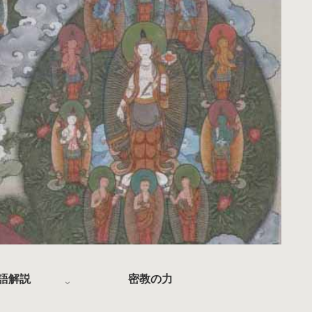
語解説
密教の力