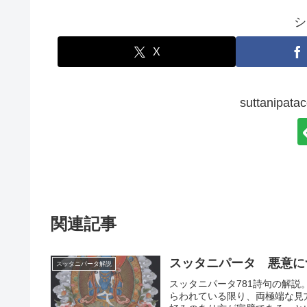
シ
X
suttanip
関連記事
スッタニパータ 悪意に
スッタニパータ解説
スッタニパータ781詩句の解
らわれている限り、両極端な見