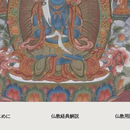
じめに
仏教経典解説
仏教用