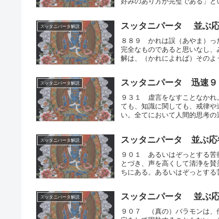
好みのあり方が完璧である」と
われず思考の運動を止めた「中
の追究。
スッタニパータ 並ぶ応
スッタニパータ解説
８８９ かれは誤（あやま）っ
完全なものであると思いなし、
解は、（かれによれば）そのよう
スッタニパータ 迅速９
スッタニパータ解説
９３１ 虚言をなすことなかれ
ても、知識に関しても、戒律や
い。全てにおいて人間的思考の運
スッタニパータ 並ぶ応
スッタニパータ解説
９０１ あるいはぞっとする苦
とづき、声を高くして清浄を賛
ちにある。あるいはぞっとする苦
スッタニパータ 並ぶ応
スッタニパータ解説
９０７ （真の）バラモンは、