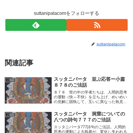
suttanipatacomをフォローする
suttanipatacom
関連記事
スッタニパータ 並ぶ応答ー小篇
ご法話
８７８のご法話
８７８ 世の中の学者たちは、人間的思考
の運動（快⇔不快）を立ち上げ、めいめい
の見解に固執して、互いに異なった執見
（しゅうけん）＝「執着による見方」をい
だいて争い、みずから真理への熟達者であ
スッタニパータ 洞窟についての
ご法話
ると称して、さまざまに論ずる。ー「この
八つの詩句７７７のご法話
ように知る人は...
スッタニパータ777詩句のご法話。人間的
思考の運動による執着が、変化し失われる