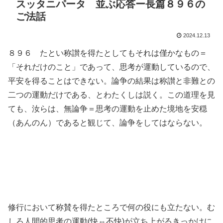
スッタニパータ 並ぶ応答ー長篇８９６の
ご法話
2024.12.13
８９６ たとい称讃を得たとしてもそれは僅かなもの＝
「それだけのこと」であって、思考が運動しているので、
平安を得ることはできない。論争の結果は称讃と非難との
二つの運動だけである、とわたくしは説く。この道理を見
ても、汝らは、無論争＝思考の運動を止めた境地を安穏
（あんのん）であると観じて、論争をしてはならない。
修行において称賛を得たところで何の役にも立たない。む
しろ人間的思考の運動(快⇔不快)が立ち上がるきっかけに