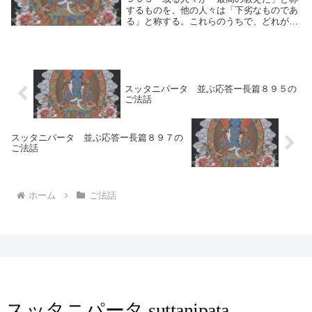
するものを、他の人々は「下劣なものであ
る」と称する。これらのうちで、どれが真
実の説であるのか？ーかれらはすべて自分
らこそ真理に達した者であると称している
のであるが。比較対照する時点で人間的思
考の運動（最...
スッタニパータ 並ぶ応答ー長篇８９５の
ご法話
スッタニパータ 並ぶ応答ー長篇８９７の
ご法話
ホーム
ご法話
スッタニパータ suttanipata