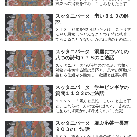
対象への渇愛を生み、苦しみをもたらす理
を説く。無常を観じ、執着を手放してある
がままに世を遍歴する真理の道を説く。
スッタニパータ 老い８１３の解
ご法話
説
８１３ 邪悪を掃い除いた人は、見たり学
んだり思索したどんなことでも特に執着し
て考えることがない。かれは他のものによ
って清らかになろうとは望まない。かれは
貪らず、また嫌うこともない。自らのの人
スッタニパータ 洞窟についての
ご法話
間的思考の運動（快⇔不快）を制した修行
八つの詩句７７８のご法話
者は、見たり...
スッタニパータ778詩句のご法話。六根が
対象と接触する際の反応と、思考の運動が
生じる仕組みを熟知し、欲望と嫌悪の両極
端を制する道を説く。感覚的対象への想い
を止めることで動揺せず、何ものにも汚さ
スッタニパータ 学生ピンギヤの
ご法話
れない安穏に至る修行の真理の道を説く。
質問１１２３のご法話
１１２２ 「四方と思惟（しい）と上と下
と、これらの十方の世界において、あなた
に見られず聞かれず考えられずまた識
（し）られないなにものもありません。ど
うか理法を説いてください。それをわたく
スッタニパータ 並ぶ応答ー長篇
ご法話
しは知りたいのです、ーこの世において生
９０３のご法話
と老衰とを捨て去...
９０３ 或る人々が「最高の教えだ」と称