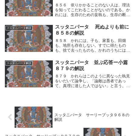
８５６ 依りかかることのない人は、理法
を知ってこだわることがないのである。か
れには、生存のための妄執も、生存の断滅
のための妄執も存在しない。依りかかるこ
とのない人は、自らの観察によって、理法
スッタニパータ 死ぬよりも前に
スッタニパータ解説
を知ってこだわることがないのである。か
８５８の解説
れには、生存...
８５８ かれには、子も、家畜も、田畑
も、地所も存在しない。すでに得たもの
も、捨て去ったものも、かれのうちには認
められない。かれには、子も、家畜も、田
畑も、地所に対しての人間的思考の運動
スッタニパータ 並ぶ応答ー小篇
スッタニパータ解説
（好き⇔嫌い）も存在しない。すでに得た
８７９の解説
ものも、捨て去った...
８７９ かれらはこのように異なった執見
をいだいて論争し、「論敵は愚者であっ
て、真理に達した人ではない」と言う。こ
れらの人々はみな「自分こそ真理に達した
人である」と語っているが、これらのうち
で、どの説が真実なのであろうか？かれら
はこのようにそ...
スッタニパータ サーリープッタ９６８の
解説