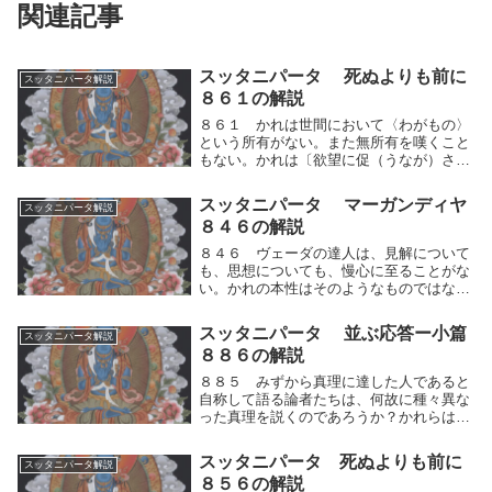
関連記事
スッタニパータ 死ぬよりも前に
スッタニパータ解説
８６１の解説
８６１ かれは世間において〈わがもの〉
という所有がない。また無所有を嘆くこと
もない。かれは〔欲望に促（うなが）され
て〕、諸々の事物に赴（おもむく）くこと
もない。かれは実に〈平安なる者〉と呼ば
スッタニパータ マーガンディヤ
スッタニパータ解説
れる。」世の人々は、人間的思考の運動
８４６の解説
（好き⇔嫌い）...
８４６ ヴェーダの達人は、見解について
も、思想についても、慢心に至ることがな
い。かれの本性はそのようなものではない
からである。かれは宗教的行為によっても
導かれないし、また伝統的な学問によって
スッタニパータ 並ぶ応答ー小篇
スッタニパータ解説
も導かれない。かれは執着の巣窟に導きい
８８６の解説
れられること...
８８５ みずから真理に達した人であると
自称して語る論者たちは、何故に種々異な
った真理を説くのであろうか？かれらは多
くの種々異なった真理を（他人から）聞い
たのであるか？あるいはまたかれらは自分
スッタニパータ 死ぬよりも前に
スッタニパータ解説
の思索に従っているのであろうか？８８
８５６の解説
６ 世の中には...