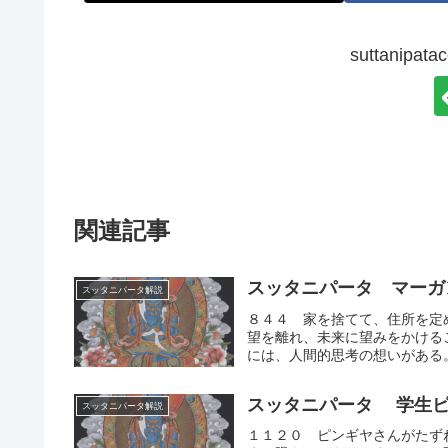
suttanip
関連記事
スッタニパータ マーガ
スッタニパータ解説
８４４ 家を捨てて、住所を定
望を離れ、未来に望みをかける
には、人間的思考の想いがある。
スッタニパータ 学生ピ
スッタニパータ解説
１１２０ ピンギヤさんがたず