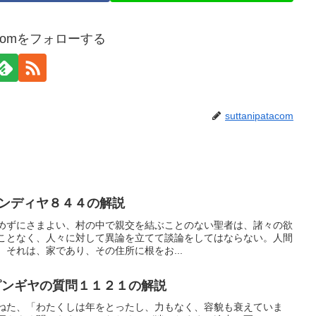
atacomをフォローする
suttanipatacom
ンディヤ８４４の解説
めずにさまよい、村の中で親交を結ぶことのない聖者は、諸々の欲
ことなく、人々に対して異論を立てて談論をしてはならない。人間
それは、家であり、その住所に根をお...
ンギヤの質問１１２１の解説
ねた、「わたくしは年をとったし、力もなく、容貌も衰えていま