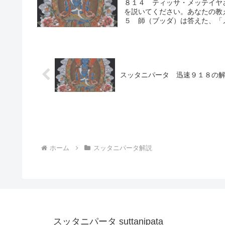
８１４ ティッサ・メッテイヤ
を説いてください。あなたの教
５ 師（ブッダ）は答えた、「メ
スッタニパータ 迅速９１８の
ホーム
スッタニパータ解説
スッタニパータ suttanipata