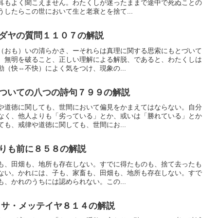
耳もよく聞こえません。わたくしが迷ったままで途中で死ぬことの
したらこの世において生と老衰とを捨て...
ダヤの質問１１０７の解説
（おも）いの清らかさ、ーそれらは真理に関する思索にもとづいて
、無明を破ること、正しい理解による解脱、であると、わたくしは
（快⇔不快）によく気をつけ、現象の...
ついての八つの詩句７９９の解説
や道徳に関しても、世間において偏見をかまえてはならない。自分
なく、他人よりも「劣っている」とか、或いは「勝れている」とか
も、戒律や道徳に関しても、世間にお...
りも前に８５８の解説
も、田畑も、地所も存在しない。すでに得たものも、捨て去ったも
ない。かれには、子も、家畜も、田畑も、地所も存在しない。すで
、かれのうちには認められない。この...
サ・メッテイヤ８１４の解説