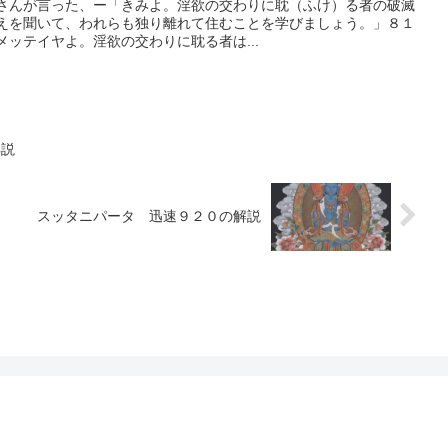
さんが言った、ー「きみよ。淫欲の交わりに耽（ふけ）る者の破滅
えを聞いて、われらも独り離れて住むことを学びましょう。」８１
ッテイヤよ。淫欲の交わりに耽る者は...
解説
スッタニパータ 迅速９２０の解説