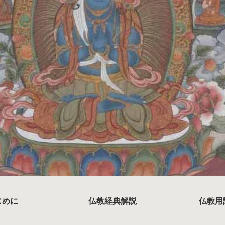
じめに
仏教経典解説
仏教用