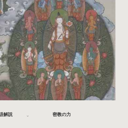
語解説
密教の力