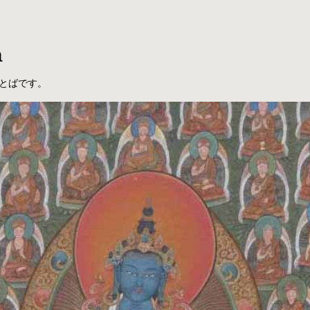
a
とばです。