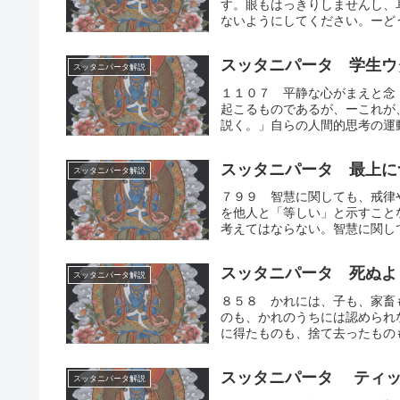
す。眼もはっきりしませんし、
ないようにしてください。ーどう
スッタニパータ 学生ウ
スッタニパータ解説
１１０７ 平静な心がまえと念
起こるものであるが、ーこれが
説く。」自らの人間的思考の運動
スッタニパータ 最上に
スッタニパータ解説
７９９ 智慧に関しても、戒律
を他人と「等しい」と示すこと
考えてはならない。智慧に関して
スッタニパータ 死ぬよ
スッタニパータ解説
８５８ かれには、子も、家畜
のも、かれのうちには認められ
に得たものも、捨て去ったものも
スッタニパータ ティッ
スッタニパータ解説