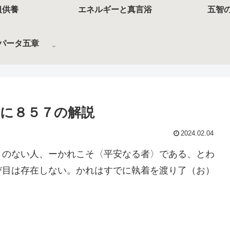
祖供養
エネルギーと真言浴
五智
パータ五章
に８５７の解説
2024.02.04
とのない人、ーかれこそ〈平安なる者〉である、とわ
び目は存在しない。かれはすでに執着を渡り了（お）