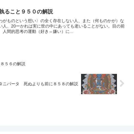
執ること９５０の解説
わがものという想い〉の全く存在しない人、また（何ものかが）な
い人、20ーかれは実に世の中にあっても老いることがない。目の前
人間的思考の運動（好き⇔嫌い）に...
に８５６の解説
タニパータ 死ぬよりも前に８５８の解説