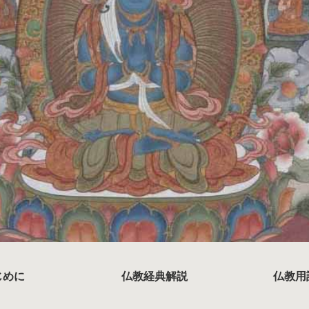
じめに
仏教経典解説
仏教用