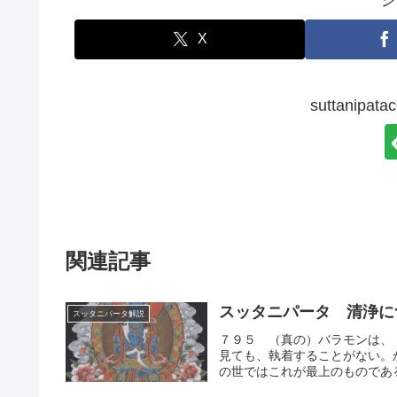
シ
X
suttanip
関連記事
スッタニパータ 清浄に
スッタニパータ解説
７９５ （真の）バラモンは、
見ても、執着することがない。
の世ではこれが最上のものである