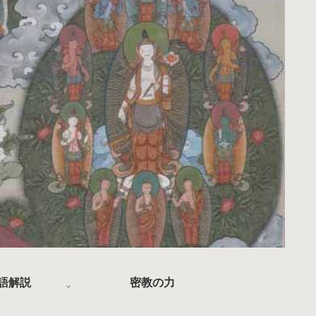
語解説
密教の力