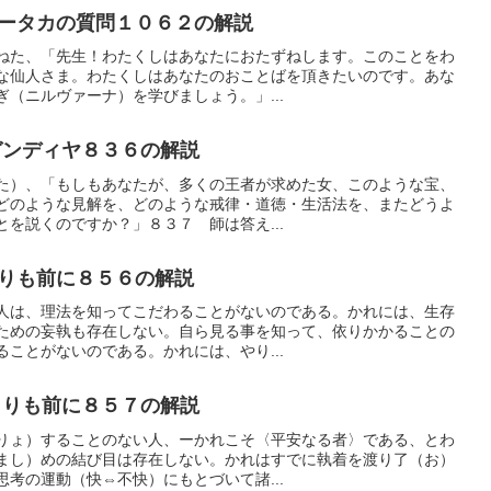
ータカの質問１０６２の解説
ねた、「先生！わたくしはあなたにおたずねします。このことをわ
な仙人さま。わたくしはあなたのおことばを頂きたいのです。あな
（ニルヴァーナ）を学びましょう。」...
ンディヤ８３６の解説
た）、「もしもあなたが、多くの王者が求めた女、このような宝、
どのような見解を、どのような戒律・道徳・生活法を、またどうよ
を説くのですか？」８３７ 師は答え...
りも前に８５６の解説
人は、理法を知ってこだわることがないのである。かれには、生存
ための妄執も存在しない。自ら見る事を知って、依りかかることの
ことがないのである。かれには、やり...
りも前に８５７の解説
りょ）することのない人、ーかれこそ〈平安なる者〉である、とわ
まし）めの結び目は存在しない。かれはすでに執着を渡り了（お）
考の運動（快⇔不快）にもとづいて諸...