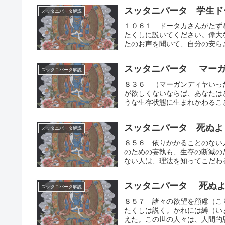
スッタニパータ 学生ド
スッタニパータ解説
１０６１ ドータカさんがたず
たくしに説いてください。偉大
たのお声を聞いて、自分の安らぎ
スッタニパータ マーガ
スッタニパータ解説
８３６ （マーガンディヤいっ
が欲しくないならば、あなたは
うな生存状態に生まれかわること
スッタニパータ 死ぬよ
スッタニパータ解説
８５６ 依りかかることのない
のための妄執も、生存の断滅の
ない人は、理法を知ってこだわる
スッタニパータ 死ぬよ
スッタニパータ解説
８５７ 諸々の欲望を顧慮（こ
たくしは説く。かれには縛（い
えた。この世の人々は、人間的思