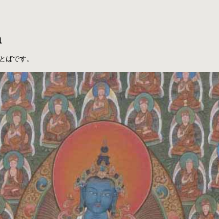
a
とばです。