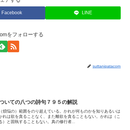
ェアする
Facebook
LINE
atacomをフォローする
suttanipatacom
ついての八つの詩句７９５の解説
（煩悩の）範囲をのり超えている。かれが何ものかを知りあるいは
かれは欲を貪ることなく、また離欲を貪ることもない。かれは（こ
）と固執することもない。真の修行者...