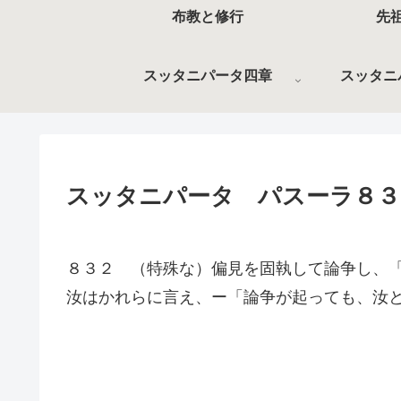
布教と修行
先
スッタニパータ四章
スッタニ
スッタニパータ パスーラ８３
８３２ （特殊な）偏見を固執して論争し、
汝はかれらに言え、ー「論争が起っても、汝