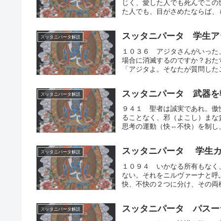
じく、愛した人でも死んでこの
た人でも、目がさめたならば、も
スッタニパータ 学生ア
スッタニパータ解説
１０３６ アジタさんがいった
場合に消滅するのですか？おた
「アジタよ。そなたが質問したこ
スッタニパータ 武器を
スッタニパータ解説
９４１ 聖者は誠実であれ。傲
ることなく、邪（よこし）まな
思考の運動（快⇔不快）を制し、
スッタニパータ 学生カ
スッタニパータ解説
１０９４ いかなる所有もなく
ない。それをニルヴァーナと呼
快、不快の２つに分け、その両極
スッタニパータ パスー
スッタニパータ解説