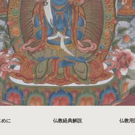
じめに
仏教経典解説
仏教用