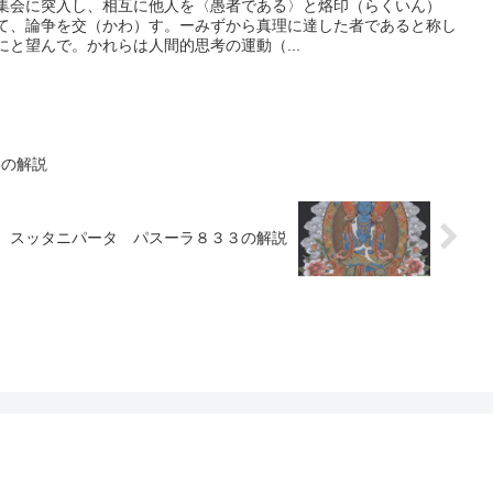
集会に突入し、相互に他人を〈愚者である〉と烙印（らくいん）
て、論争を交（かわ）す。ーみずから真理に達した者であると称し
と望んで。かれらは人間的思考の運動（...
１の解説
スッタニパータ パスーラ８３３の解説