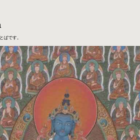
a
とばです。