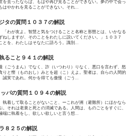
世を去ったならば、もはや再び見ることができない。夢の中で会っ
はやかれを見ることができない。それ...
ジタの質問１０３７の解説
、「わが友よ。智慧と気をつけることと名称と形態とは、いかなる
ずねしますが、そのことをわたしに説いてください。」１０３７
とを、わたしはそなたに語ろう。識別...
執ること９４１の解説
慢（ごうまん）でなく、詐（いつわり）りなく、悪口を言わず、怒
貪りと慳（ものおし）みとを超（こ）えよ。聖者は、自らの人間的
誠実であれ。何かを得ても傲慢（ごう...
ッパの質問１０９４の解説
、執着して取ることがないこと、ーこれが洲（避難所）にほかなら
ぶ。それは老衰と死との消滅である。人間は、ものごとをすぐに、
端に執着をし、欲しい欲しいと言う想...
ラ８２５の解説