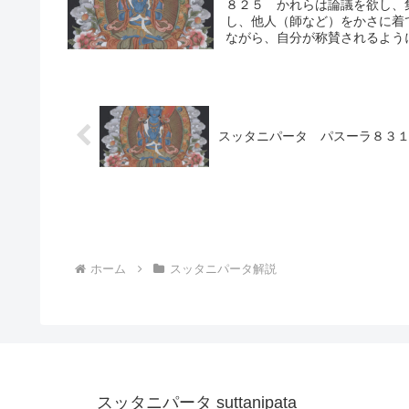
８２５ かれらは論議を欲し、
し、他人（師など）をかさに着
ながら、自分が称賛されるように
スッタニパータ パスーラ８３
ホーム
スッタニパータ解説
スッタニパータ suttanipata