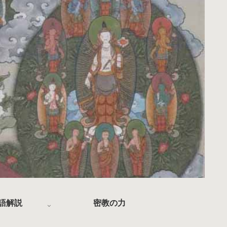
語解説
密教の力