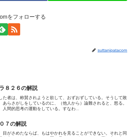
atacomをフォローする
suttanipatacom
ラ８２６の解説
した者は、称賛されようと欲して、おずおずしている。そうして敗
）あらさがしをしているのに、（他人から）論難されると、怒る。
人間的思考の運動をしている。すなわ...
０７の解説
、目がさめたならば、もはやかれを見ることができない。それと同