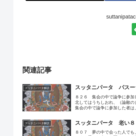
suttanip
関連記事
スッタニパータ パスー
スッタニパータ解説
８２６ 集会の中で論争に参加
北してはうちしおれ、（論敵の
集会の中で論争に参加した者は、
スッタニパータ 老い８
スッタニパータ解説
８０７ 夢の中で会った人でも