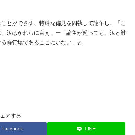
ることができず、特殊な偏見を固執して論争し、「こ
ば、汝はかれらに言え、ー「論争が起っても、汝と対
する修行場であるここにいない」と。
ェアする
Facebook
LINE