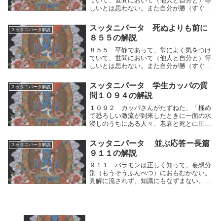
ていて、世間において（他人と自分と）等
しいとは思わない。また自分が勝（すぐ）
れているとも思わないし、また劣（おと）
っているとも思わない。かれには煩悩（ぼ
スッタニパータ 死ぬよりも前に
スッタニパータ解説
んのう）の燃え盛（さか）ることがない心
８５５の解説
の運動は平静...
８５５ 平静であって、常によく気をつけ
ていて、世間において（他人と自分と）等
しいとは思わない。また自分が勝（すぐ）
れているとも思わないし、また劣（おと）
っているとも思わない。かれには煩悩（ぼ
スッタニパータ 学生カッパの質
スッタニパータ解説
んのう）の燃え盛（さか）ることがない。
問１０９４の解説
修行者は、常...
１０９２ カッパさんがたずねた、「極め
て恐ろしい激流が到来したときに一面の水
浸しのうちにある人々、老衰と死とに圧倒
されている人々のために、洲（す）（避難
所、よりどころ）を説いてください。あな
スッタニパータ 並ぶ応答ー長篇
スッタニパータ解説
たは、この（苦しみ）がまたと起らないよ
９１１の解説
うな洲（避難...
９１１ バラモンは正しく知って、妄想分
別（もうそうふんべつ）におもむかない。
見解に流されず、知識にもなずまない。か
れは凡俗の立てる諸々の見解を知って、心
にとどめない。ー他の人々はそれに執着し
ているのだが。－修行者は人間的思考の運
動を正しく知...