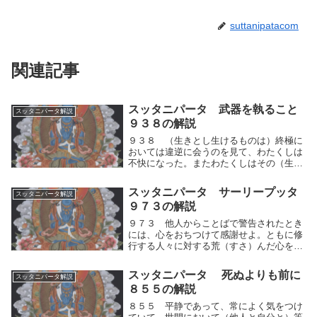
suttanipatacom
関連記事
スッタニパータ 武器を執ること
スッタニパータ解説
９３８の解説
９３８ （生きとし生けるものは）終極に
おいては違逆に会うのを見て、わたくしは
不快になった。またわたくしはその（生け
るものどもの）心の中に見がたき煩悩の矢
が潜（ひそ）んでいるのを見た。生きとし
スッタニパータ サーリープッタ
スッタニパータ解説
生けるものは終極＝死に直面した際におい
９７３の解説
ては違逆＝逆...
９７３ 他人からことばで警告されたとき
には、心をおちつけて感謝せよ。ともに修
行する人々に対する荒（すさ）んだ心を断
て。善いことばを発せよ。その時にふさわ
しくないことばを発してはならない。人々
スッタニパータ 死ぬよりも前に
スッタニパータ解説
をそしることを思ってはならぬ。他人から
８５５の解説
ことばで警告...
８５５ 平静であって、常によく気をつけ