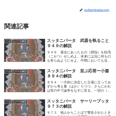
suttanipatacom
関連記事
スッタニパータ 武器を執ること
スッタニパータ解説
９４９の解説
９４９ 過去にあったもの（煩悩）を枯渇
（こかつ）せしめよ。未来には汝に何もの
も有らぬようにせよ。中間においても汝が
何ものをも執しないならば、汝は「安らか
な人」としてふるまうことであろう。過去
スッタニパータ 並ぶ応答ー小篇
スッタニパータ解説
にあったもの（煩悩）「自らが分別したも
８９４の解説
の」を枯渇（...
８９４ 一方的に決定した立場に立ってみ
ずから考え量（はか）りつつ、さらにかれ
は世の中で論争をなすに至る。一切の（哲
学的）断定を捨てたならば、人は世の中で
確執を起こすことがない。人間的思考の運
スッタニパータ サーリープッタ
スッタニパータ解説
動をする人間は、一方的な自らの見方にも
９７３の解説
とづいて、自...
９７３ 他人からことばで警告されたとき