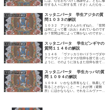
には、心をおちつけて感謝せよ。ともに修
行する人々に対する荒（すさ）んだ心を断
て。善いことばを発せよ。その時にふさわ
しくないことばを発してはならない。人々
スッタニパータ 学生アジタの質
スッタニパータ解説
をそしることを思ってはならぬ。他人から
問１０３３の解説
ことばで警告...
１０３２ アジタさんがたずねた、「世間
は何によって覆（おお）われているのです
か？世間は何によって輝かないのですか？
世間を汚すものは何ですか？世間の大きな
恐怖は何ですか？それを説いてくださ
スッタニパータ 学生ピンギヤの
スッタニパータ解説
い。」１０３３ 師（ブッダ）が答えた、
質問１１４６の解説
「アジタよ。世間...
１１４６ 「ヴァッカリやバドラーヴダや
アーラヴィ・ゴータマが信仰を捨て去った
ように、そのように汝もまた信仰を捨て去
れ。そなたは死の領域（りょういき)の彼岸
（ひがん）に至るであろう。ピンギヤ
スッタニパータ 学生カッパの質
スッタニパータ解説
よ。」ヴァッカリやバドラーヴダやアーラ
問 １０９４の解説
ヴィ・ゴータマ...
１０９４ いかなる所有もなく、執着して
取ることがないこと、ーこれが洲（避難
所）にほかならない。それをニルヴァーナ
と呼ぶ。それは老衰と死との消滅である。
人間的思考の運動を制止し、いかなる所有
もなく、両極端に分けて執着して取ること
がないこと、ー...