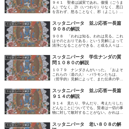
９４１ 聖者は誠実であれ。傲慢（ごうま
ん）でなく、詐（いつわり）りなく、悪口
を言わず、怒ることなく、邪（よこし）ま
な貪りと慳（ものおし）みとを超（こ）え
よ。聖者は、自らの人間的思考の運動を制
スッタニパータ 並ぶ応答ー長篇
スッタニパータ解説
してふるまえ。傲慢⇔消沈の運動による傲
９０８の解説
慢にならず、...
９０８ 「われは知る。われは見る。これ
はそのとおりである」という見解によって
清浄になることができる、と或る人々は理
解している。たといかれが見たとしても、
それがそなたにとって、何の用があるのだ
スッタニパータ 学生ナンダの質
スッタニパータ解説
ろう。かれらは、正しい道を踏みはずし
問１０８０の解説
て、他人によっ...
１０７９ ナンダさんがいった。「およそ
これらの〈道の人〉・バラモンたちは、
（哲学的）見解によって、また伝承の学問
によっても、清浄になれると言います。戒
律や誓いを守ることによっても清浄になれ
スッタニパータ 並ぶ応答ー長篇
スッタニパータ解説
ると言います。そのほか種々のしかたで清
９１４の解説
浄になれるとも...
９１４ 見たり、学んだり、考えたりした
どんなことについてでも、賢者は一切の事
物に対して敵対することがない。かれは負
担をはなれて解放されている。かれははか
らいをなすことなく、快楽に耽（ふけ）る
スッタニパータ 老い８０８の解
スッタニパータ解説
ことなく、求めることもない。ー師はこの