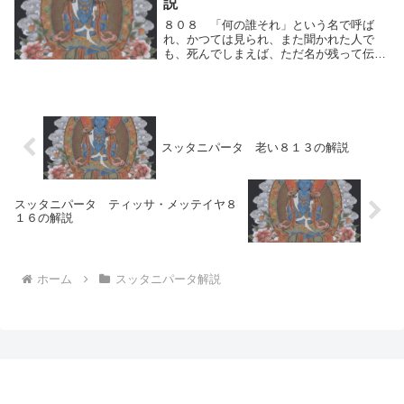
説
ように言われ...
８０８ 「何の誰それ」という名で呼ば
れ、かつては見られ、また聞かれた人で
も、死んでしまえば、ただ名が残って伝え
られるだけである。「何の誰それ」という
名で呼ばれ、かつては見られ、また聞かれ
た人でも、死んでしまえば、ただ名が残っ
て伝えられるだけ...
スッタニパータ 老い８１３の解説
スッタニパータ ティッサ・メッテイヤ８
１６の解説
ホーム
スッタニパータ解説