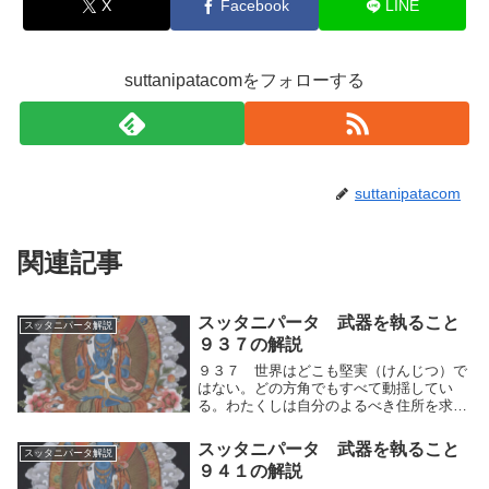
X
Facebook
LINE
suttanipatacomをフォローする
suttanipatacom
関連記事
スッタニパータ 武器を執ること
スッタニパータ解説
９３７の解説
９３７ 世界はどこも堅実（けんじつ）で
はない。どの方角でもすべて動揺してい
る。わたくしは自分のよるべき住所を求め
ていたのであるが、すでに（死や苦しみな
どに）とりつかれていないところを見つけ
スッタニパータ 武器を執ること
スッタニパータ解説
なかった。世界はどこも堅実（けんじつ）
９４１の解説
＝中道ではない...