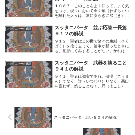
１０８７ このことをよく知って、よく気
をつけ、現世において全く煩（わずら）い
を離れた人々は、常に安らぎに帰（き）し
ている。世間の執著を乗り超えているので
ある」と。中道を守ることをよく知って、
スッタニパータ 並ぶ応答ー長篇
スッタニパータ解説
自らの人間的思考の運動（快⇔不快）によ
９１２の解説
く気をつけ、...
９１２ 聖者はこの世で諸々の束縛（そく
ばく）を捨て去って、論争が起ったときに
も、党派にくみすることがない。かれは不
安な人々のうちにあっても安らけく、泰然
として、執することがない。ー他の人々は
スッタニパータ 武器を執ること
スッタニパータ解説
それに執着しているのだが。－聖者はこの
９４１の解説
世で自らの人...
９４１ 聖者は誠実であれ。傲慢（ごうま
ん）でなく、詐（いつわり）りなく、悪口
を言わず、怒ることなく、邪（よこし）ま
な貪りと慳（ものおし）みとを超（こ）え
よ。聖者は自らの人間的思考の運動（快⇔
不快）に常に気をつけ、誠実＝中道であ
れ。両極端に反...
スッタニパータ 老い８０４の解説