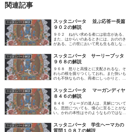
関連記事
スッタニパータ 並ぶ応答ー長篇
スッタニパータ解説
９０２の解説
９０２ ねがい求める者には欲念がある、
また、はからいのあるときには、おののき
がある。この世において死も生も在しない
者、ーかれは何を怖（おそ）れよう、何を
欲しよう。ねがい求める者には両極端の欲
スッタニパータ サーリープッタ
スッタニパータ解説
念がある、また、何かを失いたくなく、は
９６８の解説
からいのある...
９６８ 怒りと高慢とに支配されるな。そ
れらの根を掘りつくしておれ。また快いも
のも不快なものも、両者にしっかりと、う
ち克（か）つべきである。怒りと高慢とに
支配されるな。人は、人間的思考の運動
スッタニパータ マーガンディヤ
スッタニパータ解説
（快⇔不快）によって、快が掴めない時、
８４６の解説
あるいは不快を...
８４６ ヴェーダの達人は、見解について
も、思想についても、慢心に至ることがな
い。かれの本性はそのようなものではない
からである。かれは宗教的行為によっても
導かれないし、また伝統的な学問によって
スッタニパータ 学生ヘーマカの
スッタニパータ解説
も導かれない。かれは執着の巣窟に導きい
質問１０８７の解説
れられること...