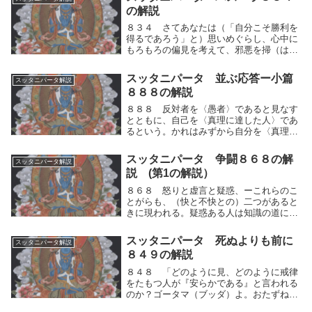
こと・学んだこと・思索したこと、または
の解説
戒律や道徳にこ...
８３４ さてあなたは（「自分こそ勝利を
得るであろう」と）思いめぐらし、心中に
もろもろの偏見を考えて、邪悪を掃（は
ら）い除いた人（ブッダ）と論争しよう
と、やって来られたが、あなたも実にそれ
スッタニパータ 並ぶ応答ー小篇
スッタニパータ解説
だけならば、それを実現することは、とて
８８８の解説
もできないさてあ...
８８８ 反対者を〈愚者〉であると見なす
とともに、自己を〈真理に達した人〉であ
るという。かれはみずから自分を〈真理に
達した人〉であると称しながら、他人を蔑
視し、そのように語る。反対者を〈愚者〉
スッタニパータ 争闘８６８の解
スッタニパータ解説
であると見なすとともに、自己を〈真理に
説 (第1の解説）
達した人〉で...
８６８ 怒りと虚言と疑惑、ーこれらのこ
とがらも、（快と不快との）二つがあると
きに現われる。疑惑ある人は知識の道に学
べ。〈道の人〉は、知って、諸々のことが
らを説いたのである。」人は、不快を感じ
スッタニパータ 死ぬよりも前に
スッタニパータ解説
たときに怒り、また、快を得るために虚言
８４９の解説
を言う、そし...
８４８ 「どのように見、どのように戒律
をたもつ人が『安らかである』と言われる
のか？ゴータマ（ブッダ）よ。おたずねし
ますが、その最上の人のことをわたしに説