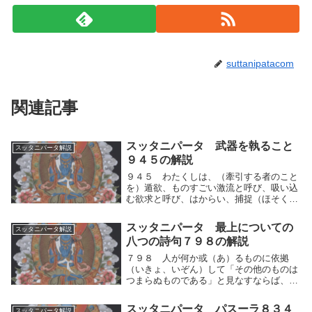
suttanipatacom
関連記事
スッタニパータ 武器を執ること
スッタニパータ解説
９４５の解説
９４５ わたくしは、（牽引する者のこと
を）遁欲、ものすごい激流と呼び、吸い込
む欲求と呼び、はからい、捕捉（ほそく）
と呼び、超（こ）えがたい欲望の汚泥（お
でい）であるともいう。わたくしは、人間
スッタニパータ 最上についての
スッタニパータ解説
的思考の運動がもたらす牽引する者のこと
八つの詩句７９８の解説
を遁欲、もの...
７９８ 人が何か或（あ）るものに依拠
（いきょ、いぞん）して「その他のものは
つまらぬものである」と見なすならば、そ
れは実にこだわりである、と（真理に達し
た人々）は語る。それ故に修行者は、見た
スッタニパータ パスーラ８３４
スッタニパータ解説