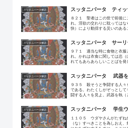
スッタニパータ ティッ
スッタニパータ解説
８２１ 聖者はこの世で前後に
れ。淫欲の交わりに耽ってはな
快）により動揺する災いのあるこ
スッタニパータ サーリ
スッタニパータ解説
９７１ 適当な時に食物と衣服
れ。かれは衣食に関しては恣（
れてもあらあらしいことばを発し
スッタニパータ 武器を
スッタニパータ解説
９３５ 殺そうと争闘する人々
である。わたくしがぞっとして
闘する人々を見よ。武器を執（と
スッタニパータ 学生ウ
スッタニパータ解説
１１０５ ウダヤさんがたずね
（な）すべきことを為しおえ、