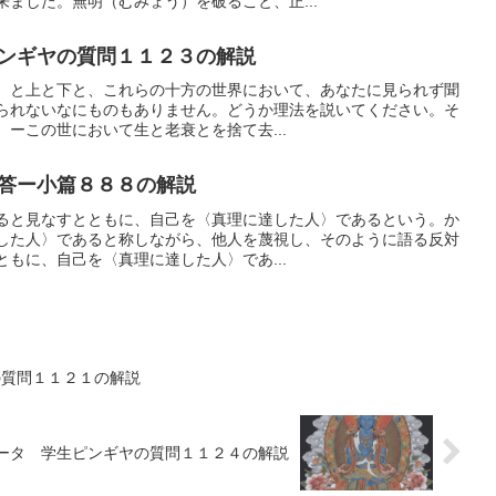
ました。無明（むみょう）を破ること、正...
ンギヤの質問１１２３の解説
）と上と下と、これらの十方の世界において、あなたに見られず聞
られないなにものもありません。どうか理法を説いてください。そ
ーこの世において生と老衰とを捨て去...
答ー小篇８８８の解説
ると見なすとともに、自己を〈真理に達した人〉であるという。か
した人〉であると称しながら、他人を蔑視し、そのように語る反対
もに、自己を〈真理に達した人〉であ...
の質問１１２１の解説
ータ 学生ピンギヤの質問１１２４の解説