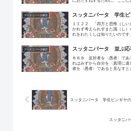
におたずねするために、ここに来
スッタニパータ 学生ピ
スッタニパータ解説
１１２２ 「四方と思惟（しい
かれず考えられずまた識（し）
れをわたくしは知りたいのです、
スッタニパータ 並ぶ応
スッタニパータ解説
８８８ 反対者を〈愚者〉であ
れはみずから自分を〈真理に達
者を〈愚者〉であると見なすとと
スッタニパータ 学生ピンギヤ
スッタニパ