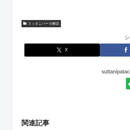
スッタニパータ解説
シ
X
suttanip
関連記事