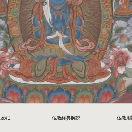
じめに
仏教経典解説
仏教用