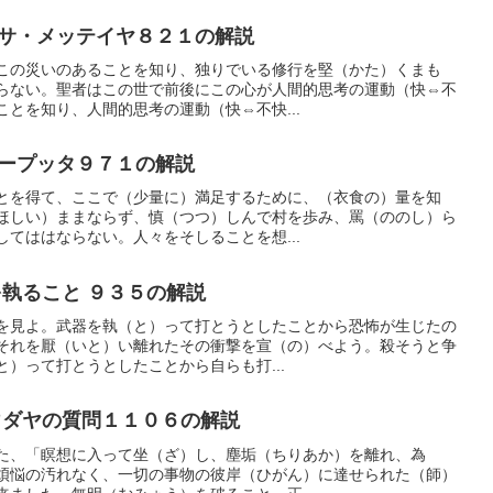
サ・メッテイヤ８２１の解説
この災いのあることを知り、独りでいる修行を堅（かた）くまも
らない。聖者はこの世で前後にこの心が人間的思考の運動（快⇔不
とを知り、人間的思考の運動（快⇔不快...
ープッタ９７１の解説
とを得て、ここで（少量に）満足するために、（衣食の）量を知
ほしい）ままならず、慎（つつ）しんで村を歩み、罵（ののし）ら
てははならない。人々をそしることを想...
執ること ９３５の解説
を見よ。武器を執（と）って打とうとしたことから恐怖が生じたの
それを厭（いと）い離れたその衝撃を宣（の）べよう。殺そうと争
）って打とうとしたことから自らも打...
ダヤの質問１１０６の解説
た、「瞑想に入って坐（ざ）し、塵垢（ちりあか）を離れ、為
煩悩の汚れなく、一切の事物の彼岸（ひがん）に達せられた（師）