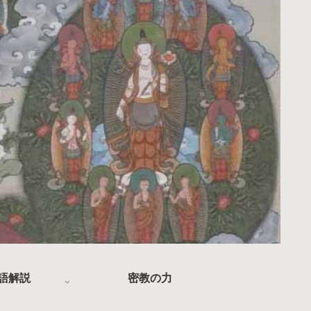
語解説
密教の力