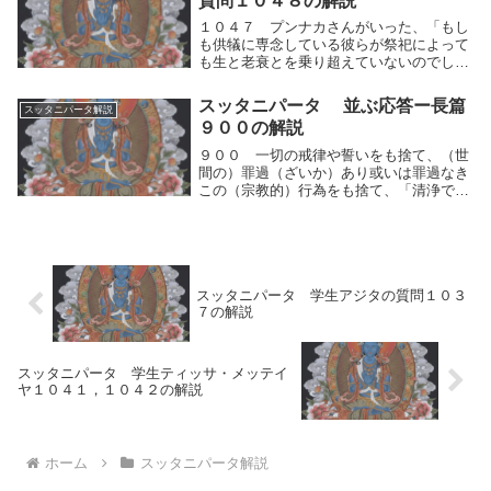
質問１０４８の解説
浄がないと言...
１０４７ プンナカさんがいった、「もし
も供犠に専念している彼らが祭祀によって
も生と老衰とを乗り超えていないのでした
ら、わが親愛なる友よ、では神々と人間の
世界のうちで生と老衰とを乗り超えた人は
スッタニパータ 並ぶ応答ー長篇
スッタニパータ解説
誰なのですか？先生！あなたにお尋ねしま
９００の解説
す。それをわ...
９００ 一切の戒律や誓いをも捨て、（世
間の）罪過（ざいか）あり或いは罪過なき
この（宗教的）行為をも捨て、「清浄であ
る」とか「不浄である」とかいってねがい
求めることもなく、それらにとらわれずに
行え。ー安らぎを固執することもなく。一
切の戒律や誓...
スッタニパータ 学生アジタの質問１０３
７の解説
スッタニパータ 学生ティッサ・メッテイ
ヤ１０４１，１０４２の解説
ホーム
スッタニパータ解説