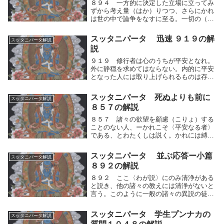
８９４ 一方的に決定した立場に立ってみ
ずから考え量（はか）りつつ、さらにかれ
は世の中で論争をなすに至る。一切の（哲
学的）断定を捨てたならば、人は世の中で
確執を起こすことがない。自他と言う一方
スッタニパータ 迅速 ９１９の解
スッタニパータ解説
的に決定した立場に立ってみずから人間的
説
思考の運動（...
９１９ 修行者は心のうちが平安となれ。
外に静穏を求めてはならない。内的に平安
となった人には取り上げられるものは存在
しない。どうして捨てられるものがあろう
か。修行者は心のうち分ける思考を制して
スッタニパータ 死ぬよりも前に
スッタニパータ解説
平安となれ。外、すなわち頼るものに静穏
８５７の解説
を求めてはな...
８５７ 諸々の欲望を顧慮（こりょ）する
ことのない人、ーかれこそ〈平安なる者〉
である、とわたくしは説く。かれには縛
（いまし）めの結び目は存在しない。かれ
はすでに執着を渡り了（お）えた。人間的
スッタニパータ 並ぶ応答ー小篇
スッタニパータ解説
思考の運動（快⇔不快）がもたらす諸々の
８９２の解説
欲望を顧慮（こ...
８９２ ここ〈わが説〉にのみ清浄がある
と説き、他の諸々の教えには清浄がないと
言う。このように一般の諸々の異説の徒は
さまざまに執着し、かの自分の道を堅（か
た）くたもって論ずる。ここわが説にのみ
スッタニパータ 学生プンナカの
スッタニパータ解説
清浄があると説き、他の諸々の教えには清