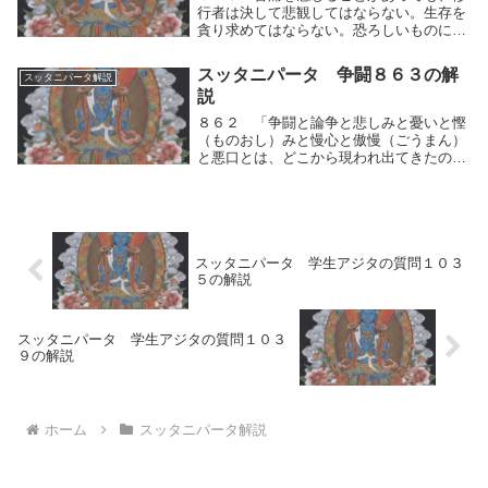
行者は決して悲観してはならない。生存を
貪り求めてはならない。恐ろしいものに出
会っても、慄（ふる）えてはならない。苦
痛を感じることがあっても、修行者は決し
スッタニパータ 争闘８６３の解
スッタニパータ解説
て悲観してはならない。反応の仕方を制
説
し、寂静にして...
８６２ 「争闘と論争と悲しみと憂いと慳
（ものおし）みと慢心と傲慢（ごうまん）
と悪口とは、どこから現われ出てきたので
すか？これらはどこから起ったのですか？
どうか、それを教えてください。」８６
３ 「争闘と論争と悲しみと憂いと慳（も
のおし）みと慢...
スッタニパータ 学生アジタの質問１０３
５の解説
スッタニパータ 学生アジタの質問１０３
９の解説
ホーム
スッタニパータ解説