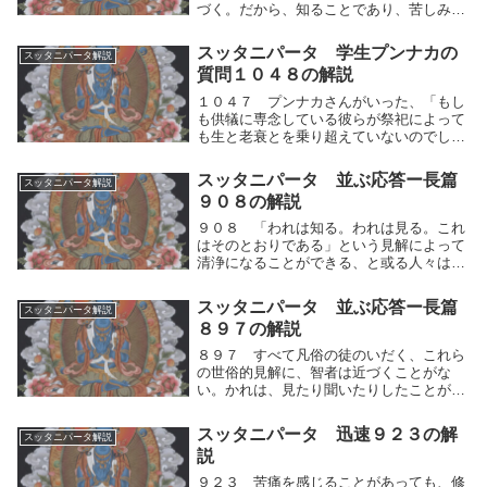
づく。だから、知ることであり、苦しみの
生起のもとを観じた人は、再生の素因（＝
執著）をつくってはならない。」実に知る
スッタニパータ 学生プンナカの
スッタニパータ解説
ことなくして自らの人間的思考の運動（快
質問１０４８の解説
⇔不快）を止...
１０４７ プンナカさんがいった、「もし
も供犠に専念している彼らが祭祀によって
も生と老衰とを乗り超えていないのでした
ら、わが親愛なる友よ、では神々と人間の
世界のうちで生と老衰とを乗り超えた人は
スッタニパータ 並ぶ応答ー長篇
スッタニパータ解説
誰なのですか？先生！あなたにお尋ねしま
９０８の解説
す。それをわ...
９０８ 「われは知る。われは見る。これ
はそのとおりである」という見解によって
清浄になることができる、と或る人々は理
解している。たといかれが見たとしても、
それがそなたにとって、何の用があるのだ
スッタニパータ 並ぶ応答ー長篇
スッタニパータ解説
ろう。かれらは、正しい道を踏みはずし
８９７の解説
て、他人によっ...
８９７ すべて凡俗の徒のいだく、これら
の世俗的見解に、智者は近づくことがな
い。かれは、見たり聞いたりしたことがら
について「これだ」と認め知ることがない
から、こだわりがない。かれはそもそもど
スッタニパータ 迅速９２３の解
スッタニパータ解説
んなこだわりに赴（おもむく）くのであろ
説
うか？すべて凡...
９２３ 苦痛を感じることがあっても、修