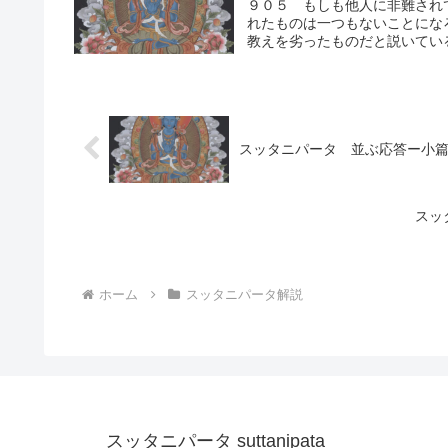
９０５ もしも他人に非難され
れたものは一つもないことにな
教えを劣ったものだと説いている
スッタニパータ 並ぶ応答ー小
スッ
ホーム
スッタニパータ解説
スッタニパータ suttanipata