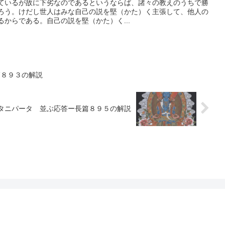
ているが故に下劣なのであるというならば、諸々の教えのうちで勝
ろう。けだし世人はみな自己の説を堅（かた）く主張して、他人の
からである。自己の説を堅（かた）く...
篇８９３の解説
タニパータ 並ぶ応答ー長篇８９５の解説