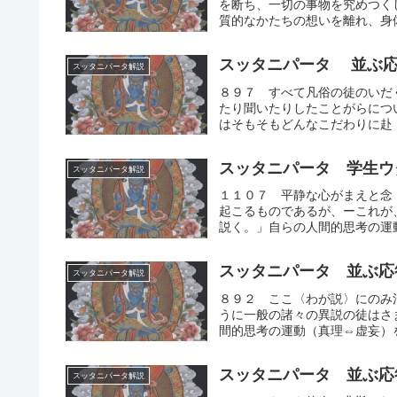
を断ち、一切の事物を究めつく
質的なかたちの想いを離れ、身体
スッタニパータ 並ぶ応
スッタニパータ解説
８９７ すべて凡俗の徒のいだ
たり聞いたりしたことがらにつ
はそもそもどんなこだわりに赴（
スッタニパータ 学生ウ
スッタニパータ解説
１１０７ 平静な心がまえと念
起こるものであるが、ーこれが
説く。」自らの人間的思考の運動
スッタニパータ 並ぶ応
スッタニパータ解説
８９２ ここ〈わが説〉にのみ
うに一般の諸々の異説の徒はさ
間的思考の運動（真理⇔虚妄）を
スッタニパータ 並ぶ応
スッタニパータ解説