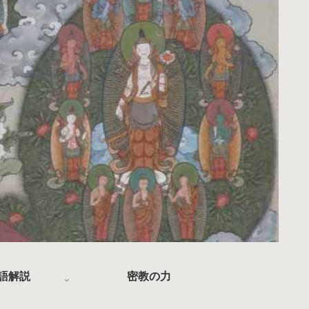
語解説
密教の力