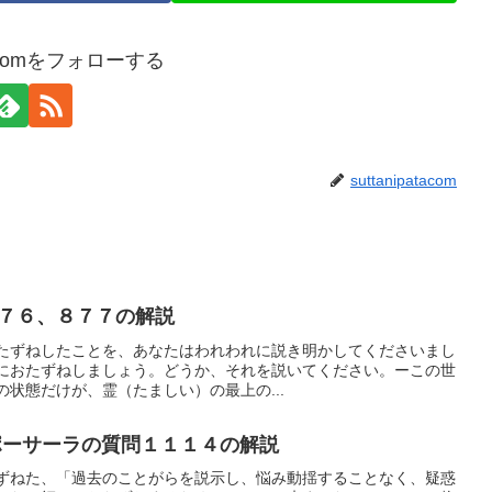
atacomをフォローする
suttanipatacom
７６、８７７の解説
たずねしたことを、あなたはわれわれに説き明かしてくださいまし
におたずねしましょう。どうか、それを説いてください。ーこの世
状態だけが、霊（たましい）の最上の...
ーサーラの質問１１１４の解説
ずねた、「過去のことがらを説示し、悩み動揺することなく、疑惑