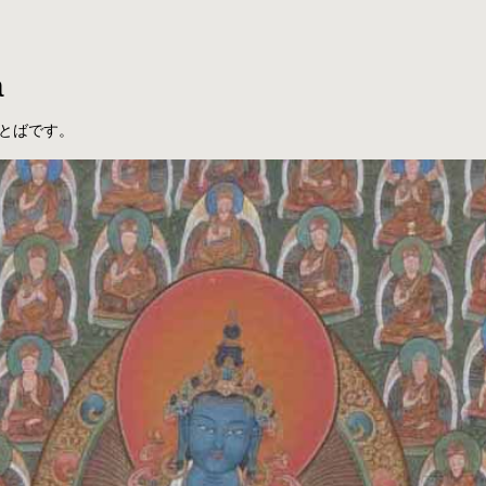
a
とばです。