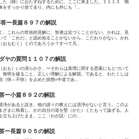
した（師）におたずねするために、ここに来ました。１１１３ 物
をすっかり捨て去り、内にも外にも『...
答ー長篇８９７の解説
く、これらの世俗的見解に、智者は近づくことがない。かれは、見
いて「これだ」と認め知ることがないから、こだわりがない。かれ
おもむく）くのであろうか？すべて凡...
ダヤの質問１１０７の解説
（おも）いの清らかさ、ーそれらは真理に関する思索にもとづいて
、無明を破ること、正しい理解による解脱、であると、わたくしは
（快⇔不快）を止めた状態=中道であ...
答ー小篇８９２の解説
清浄があると説き、他の諸々の教えには清浄がないと言う。このよ
まざまに執着し、かの自分の道を堅（かた）くたもって論ずる。人
立ち上げたまま、ここ〈わが説〉にの...
答ー長篇９０５の解説