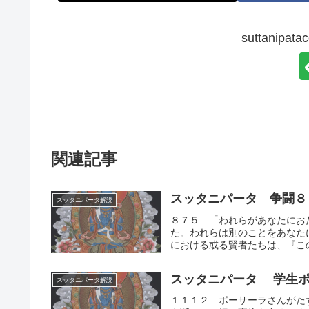
suttanip
関連記事
スッタニパータ 争闘８
スッタニパータ解説
８７５ 「われらがあなたにお
た。われらは別のことをあなた
における或る賢者たちは、『この
スッタニパータ 学生ポ
スッタニパータ解説
１１１２ ポーサーラさんがた