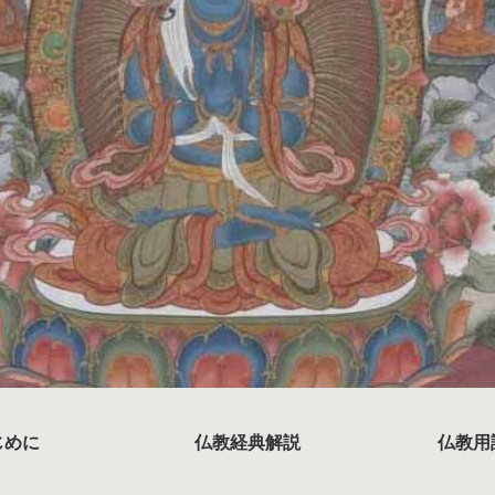
じめに
仏教経典解説
仏教用