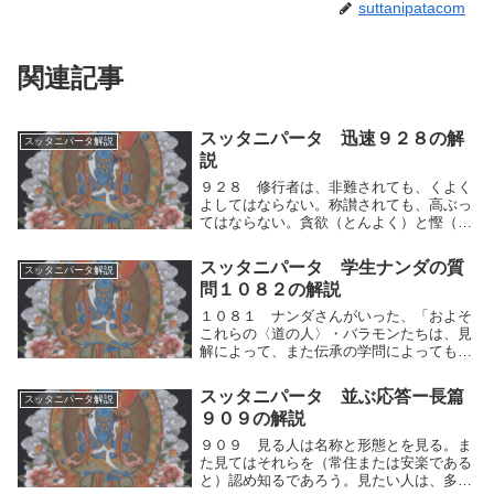
suttanipatacom
関連記事
スッタニパータ 迅速９２８の解
スッタニパータ解説
説
９２８ 修行者は、非難されても、くよく
よしてはならない。称讃されても、高ぶっ
てはならない。貪欲（とんよく）と慳（も
のおし）みと怒りと悪口とを除き去れ。修
行者は、非難されても、自らの人間的思考
スッタニパータ 学生ナンダの質
スッタニパータ解説
の運動（快⇔不快）である心の動揺（不
問１０８２の解説
快）を制し、く...
１０８１ ナンダさんがいった、「およそ
これらの〈道の人〉・バラモンたちは、見
解によって、また伝承の学問によっても清
浄になれると言います。戒律や誓いを守る
ことによっても清浄になれると言います。
スッタニパータ 並ぶ応答ー長篇
スッタニパータ解説
（そのほか）種々のしかたで清浄になれる
９０９の解説
とも言います...
９０９ 見る人は名称と形態とを見る。ま
た見てはそれらを（常住または安楽である
と）認め知るであろう。見たい人は、多か