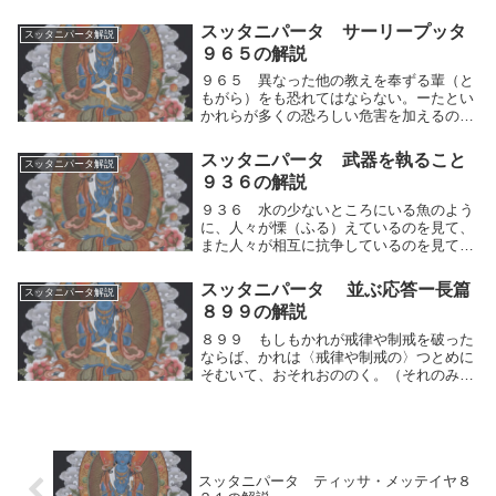
れ少なかれ、それらを（そのように）見た
らよいだろう。真理に達した人々は、それ
スッタニパータ サーリープッタ
スッタニパータ解説
（を見ること）によって清浄になるとは説
９６５の解説
かないからで...
９６５ 異なった他の教えを奉ずる輩（と
もがら）をも恐れてはならない。ーたとい
かれらが多くの恐ろしい危害を加えるのを
見ても。ーまた善を追求して、他の諸々の
危難にうち勝て。異なった他の教えを奉ず
スッタニパータ 武器を執ること
スッタニパータ解説
る輩（ともがら）をも恐れてはならない。
９３６の解説
自らの人間的...
９３６ 水の少ないところにいる魚のよう
に、人々が慄（ふる）えているのを見て、
また人々が相互に抗争しているのを見て、
わたくしに恐怖が起った。水の少ないとこ
ろにいる魚のように、いつ死にかわからな
スッタニパータ 並ぶ応答ー長篇
スッタニパータ解説
い恐怖に人々が慄（ふる）えているのを見
８９９の解説
て、また人々...
８９９ もしもかれが戒律や制戒を破った
ならば、かれは〈戒律や制戒の〉つとめに
そむいて、おそれおののく。（それのみな
らず、）かれは「こうしてのみ清浄が得ら
れる」ととなえて望み求めている。たとえ
ば隊商からはぐれた（商人が隊商をもと
め）、家から旅...
スッタニパータ ティッサ・メッテイヤ８