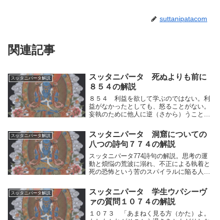
suttanipatacom
関連記事
スッタニパータ 死ぬよりも前に
スッタニパータ解説
８５４の解説
８５４ 利益を欲して学ぶのではない。利
益がなかったとしても、怒ることがない。
妄執のために他人に逆（さから）うことが
なく、美味に耽溺（たんでき）することも
ない。修行とは、利益を欲して学ぶのでは
スッタニパータ 洞窟についての
スッタニパータ解説
ない。利益がなかったとしても、怒ること
八つの詩句７７４の解説
がない。人間...
スッタニパータ774詩句の解説。思考の運
動と煩悩の荒波に溺れ、不正による執着と
死の恐怖という苦のスパイラルに陥る人間
の実相を説く。無常の世に永続するものは
ないと空の悟りを見極め、自らの思考を制
スッタニパータ 学生ウパシーヴ
スッタニパータ解説
して生死の激流を渡り終える修行の本質を
ァの質問１０７４の解説
解き明かす。真理の追究。
１０７３ 「あまねく見る方（かた）よ。