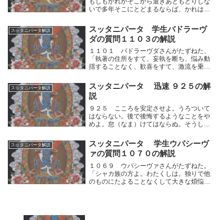
もしもかれがそこから退きあともどりしな
いで多年そこにとどまるならば、かれはそ
こで解脱して、清涼（しょうりょう）とな
るのでしょうか？またそのような人の識別
スッタニパータ 学生バドラーヴ
スッタニパータ解説
作用は（あとまで）存在するのでしょう
ダの質問１１０３の解説
か？」１０７４...
１１０１ バドラーヴダさんがたずねた、
「執著の住所をすて、妄執を断ち、悩み動
揺することなく、歓喜をすて、激流を乗り
超え、すでに解脱（げだつ）し、はからい
をすてた賢明な（あなた）に切にお願いし
スッタニパータ 迅速 ９２５の解
スッタニパータ解説
ます。１１０２ 健き人よ。あなたのおこ
説
とばを聞こう...
９２５ こころを安定させよ。うろついて
はならない。後で後悔するようなことをや
めよ。怠（なま）けてはならぬ。そうして
修行者は閑静（かんせい）な座所・臥所
（がしょ）（寝る場所）に住まうべきであ
スッタニパータ 学生ウパシーヴ
スッタニパータ解説
る。人間的思考の運動を制して、こころを
ァの質問１０７０の解説
安定させよ。快...
１０６９ ウパシーヴァさんがたずねた。
「シャカ族の方よ。わたくしは。独りで他
のものにたよることなくして大きな煩悩の
激流を渡ることはできません。わたくしが
たよってこの激流をわたり得る〈よりどこ
ろ〉をお説きください。あまねく見る方
よ。」１０７０...