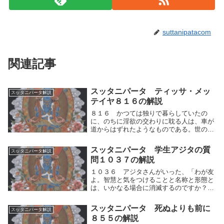
suttanipatacom
関連記事
スッタニパータ ティッサ・メッ
スッタニパータ解説
テイヤ８１６の解説
８１６ かつては独りで暮らしていたの
に、のちに淫欲の交わりに耽る人は、車が
道からはずれたようなものである。世の
人々はかれを『卑しい』と呼び、また『凡
夫』と呼ぶ。かつては自らの人間的思考の
スッタニパータ 学生アジタの質
スッタニパータ解説
運動（快⇔不快）を制し、独りで暮らして
問１０３７の解説
いたのに、のちに...
１０３６ アジタさんがいった、「わが友
よ。智慧と気をつけることと名称と形態と
は、いかなる場合に消滅するのですか？お
たずねしますが、そのことをわたしに説い
てください。」１０３７ 「アジタよ。そ
スッタニパータ 死ぬよりも前に
スッタニパータ解説
なたが質問したことを、わたしはそなたに
８５５の解説
語ろう。識別...