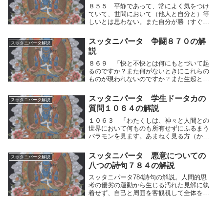
８５５ 平静であって、常によく気をつけ
ていて、世間において（他人と自分と）等
しいとは思わない。また自分が勝（すぐ）
れているとも思わないし、また劣（おと）
っているとも思わない。かれには煩悩（ぼ
スッタニパータ 争闘８７０の解
スッタニパータ解説
んのう）の燃え盛（さか）ることがない。
説
自らの人間的...
８６９ 「快と不快とは何にもとづいて起
るのですか？また何がないときにこれらの
ものが現われないのですか？また生起と消
滅ということの意義と、それの起るもとと
なっているものを、われに語ってくださ
スッタニパータ 学生ドータカの
スッタニパータ解説
い。」８７０ 「快と不快とは、感官によ
質問１０６４の解説
る接触にもとづ...
１０６３ 「わたくしは、神々と人間との
世界において何ものも所有せずにふるまう
バラモンを見ます。あまねく見る方（か
た）よ。わたくしはあなたを礼拝いたしま
す。シャカ族の方（かた）よ。わたくしを
スッタニパータ 悪意についての
スッタニパータ解説
諸々の疑惑から解き放ちたまえ。」１０６
八つの詩句７８４の解説
４ 「ドータカ...
スッタニパータ784詩句の解説。人間的思
考の優劣の運動から生じる汚れた見解に執
着せず、自己と周囲を客観視して全体を観
ることこそが真理の追究。