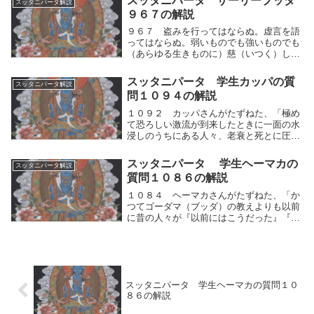
スッタニパータ サーリープッタ
スッタニパータ解説
ことがらは、何から起るのですか？」８６
９６７の解説
７ 「世の中...
９６７ 盗みを行ってはならぬ。虚言を語
ってはならぬ。弱いものでも強いものでも
（あらゆる生きものに）慈（いつく）しみ
を以て接せよ。心の乱れを感ずるときにに
は、「悪魔の仲間」であると想って、これ
スッタニパータ 学生カッパの質
スッタニパータ解説
を除き去れ。両極端への誘惑を制し、それ
問１０９４の解説
らを掴もうと...
１０９２ カッパさんがたずねた、「極め
て恐ろしい激流が到来したときに一面の水
浸しのうちにある人々、老衰と死とに圧倒
されている人々のために、洲（す）（避難
所、よりどころ）を説いてください。あな
スッタニパータ 学生ヘーマカの
スッタニパータ解説
たは、この（苦しみ）がまたと起らないよ
質問１０８６の解説
うな洲（避難...
１０８４ ヘーマカさんがたずねた、「か
つてゴーダマ（ブッダ）の教えよりも以前
に昔の人々が『以前にはこうだった』『未
来にはこうなるであろう』といってわたく
しに説き明かしたことは、すべて伝え聞く
にすぎません。それはすべて思索の紛糾
（ふんきゅう）...
スッタニパータ 学生ヘーマカの質問１０
８６の解説