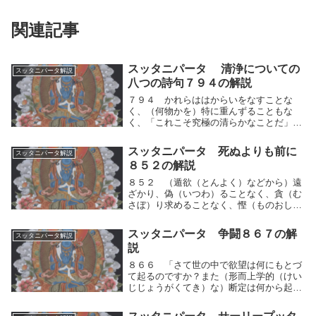
関連記事
スッタニパータ 清浄についての
スッタニパータ解説
八つの詩句７９４の解説
７９４ かれらははからいをなすことな
く、（何物かを）特に重んずることもな
く、「これこそ究極の清らかなことだ」と
語ることもない。結ばれた執着のきずなを
すて去って、世間の何ものについても願望
スッタニパータ 死ぬよりも前に
スッタニパータ解説
を起こすことがない。かれらは、何かを手
８５２の解説
に入れるために、...
８５２ （遁欲（とんよく）などから）遠
ざかり、偽（いつわ）ることなく、貪（む
さぼ）り求めることなく、慳（ものおし）
みせず、傲慢（ごうまん）にならず、嫌
（きら）われず、両舌（かげぐち）を事と
スッタニパータ 争闘８６７の解
スッタニパータ解説
しない。人間的思考の運動（好き⇔嫌い）
説
による遁欲（と...
８６６ 「さて世の中で欲望は何にもとづ
て起るのですか？また（形而上学的（けい
じじょうがくてき）な）断定は何から起る
のですか？怒りと虚言と疑惑と及び（道の
人）（沙門（しゃもん））の説いた諸々の