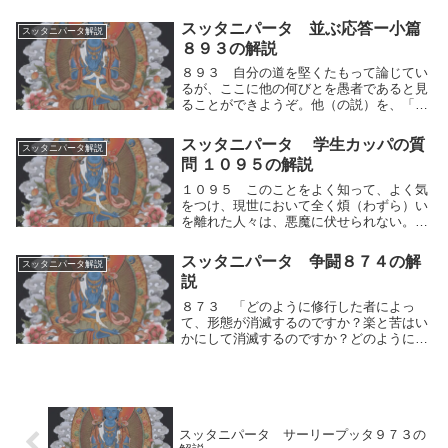
らない。聖者はこの世で前後に「人間的思
考の運動（快⇔不快）には」この災いのあ
スッタニパータ 並ぶ応答ー小篇
スッタニパータ解説
ることを知り、人間的思考の運動（快⇔不
８９３の解説
快）を制して...
８９３ 自分の道を堅くたもって論じてい
るが、ここに他の何びとを愚者であると見
ることができようぞ。他（の説）を、「愚
かである」、「不浄の教えである」、と説
くならば、かれはみずから確執（かくし
スッタニパータ 学生カッパの質
スッタニパータ解説
つ）をもたらすであろう。自らの一方的
問 １０９５の解説
な、自分の道を堅...
１０９５ このことをよく知って、よく気
をつけ、現世において全く煩（わずら）い
を離れた人々は、悪魔に伏せられない。か
れらは悪魔の従者とはならない。」人間的
思考の運動による反応の仕方をよく知っ
スッタニパータ 争闘８７４の解
スッタニパータ解説
て、よく気をつけ、現世において全く両極
説
端の煩（わずら...
８７３ 「どのように修行した者によっ
て、形態が消滅するのですか？楽と苦はい
かにして消滅するのですか？どのように消
滅するのか、その消滅するありさまを、わ
たくしに説いてください。わたくしはそれ
を知りたいものです。ーわたくしはこのよ
うに考えました...
スッタニパータ サーリープッタ９７３の