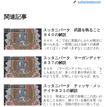
suttanipatacom
関連記事
スッタニパータ 武器を執ること
スッタニパータ解説
９４０の解説
９４０ そこで次に実践のしかたが順次に
述べられる。ー世間における諸々の束縛
（そくばく）の絆（きずな）にほだされて
はならない。諸々の欲望を究（きわ）めつ
くして、自己の安らぎを学べ。そこで次に
スッタニパータ マーガンディヤ
スッタニパータ解説
実践のしかたが順次に述べられる。自らの
８３７の解説
人間的思考の運...
８３６ （マーガンディヤいった）、「も
しもあなたが、多くの王者が求めた女、こ
のような宝、が欲しくないならば、あなた
はどのような見解を、どのような戒律・道
徳・生活法を、またどうような生存状態に
スッタニパータ ティッサ・メッ
スッタニパータ解説
生まれかわることを説くのですか？」８３
テイヤ８２１の解説
７ 師は答え...
８２１ 聖者はこの世で前後にこの災いの
あることを知り、独りでいる修行を堅（か
た）くまもれ。淫欲の交わりに耽ってはな