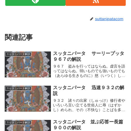
suttanipatacom
関連記事
スッタニパータ サーリープッタ
スッタニパータ解説
９６７の解説
９６７ 盗みを行ってはならぬ。虚言を語
ってはならぬ。弱いものでも強いものでも
（あらゆる生きものに）慈（いつく）しみ
を以て接せよ。心の乱れを感ずるときにに
は、「悪魔の仲間」であると想って、これ
スッタニパータ 迅速９３２の解
スッタニパータ解説
を除き去れ。人間的思考の運動による両極
説
端を欲する反...
９３２ 諸々の出家（しゅっけ）修行者や
いろいろ言い立てる世俗人に辱（はずか
し）められ、その（不快な）ことばを多く
聞いても、あらあらしいことばを以て答え
てはならない。立派な人々は敵対的な返答
スッタニパータ 並ぶ応答ー長篇
スッタニパータ解説
をしないからである。諸々の出家（しゅっ
９００の解説
け）修行者やい...