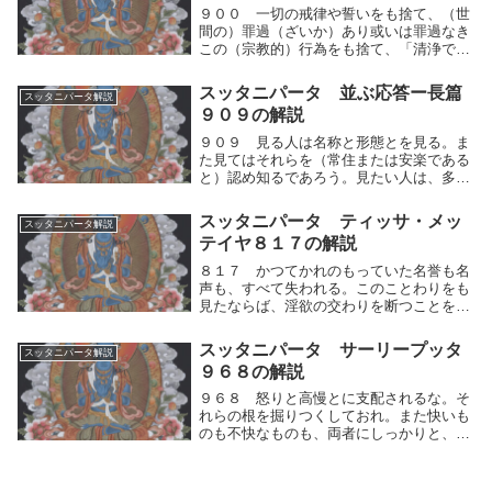
９００ 一切の戒律や誓いをも捨て、（世
間の）罪過（ざいか）あり或いは罪過なき
この（宗教的）行為をも捨て、「清浄であ
る」とか「不浄である」とかいってねがい
求めることもなく、それらにとらわれずに
スッタニパータ 並ぶ応答ー長篇
スッタニパータ解説
行え。ー安らぎを固執することもなく。一
９０９の解説
切の戒律や誓...
９０９ 見る人は名称と形態とを見る。ま
た見てはそれらを（常住または安楽である
と）認め知るであろう。見たい人は、多か
れ少なかれ、それらを（そのように）見た
らよいだろう。真理に達した人々は、それ
スッタニパータ ティッサ・メッ
スッタニパータ解説
（を見ること）によって清浄になるとは説
テイヤ８１７の解説
かないからで...
８１７ かつてかれのもっていた名誉も名
声も、すべて失われる。このことわりをも
見たならば、淫欲の交わりを断つことを学
べ。再び人間的思考の運動（快⇔不快）に
巻き込まれるならば、かつてかれのもって
スッタニパータ サーリープッタ
スッタニパータ解説
いた名誉も名声も、すべて失われる。この
９６８の解説
ことわりをも...
９６８ 怒りと高慢とに支配されるな。そ
れらの根を掘りつくしておれ。また快いも
のも不快なものも、両者にしっかりと、う
ち克（か）つべきである。人間的思考の運
動（好き⇔嫌い）を制し、それらが得られ
ない怒りとそれらを得た高慢とに支配され