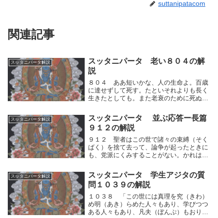
suttanipatacom
関連記事
スッタニパータ 老い８０４の解
スッタニパータ解説
説
８０４ ああ短いかな、人の生命よ。百歳
に達せずして死す。たといそれよりも長く
生きたとしても。また老衰のために死ぬ。
ああ短いかな、人の生命よ。百歳に達せず
して死す。たといそれよりも長く生きたと
スッタニパータ 並ぶ応答ー長篇
スッタニパータ解説
しても。また老衰のために死ぬ。この世は
９１２の解説
無常である。...
９１２ 聖者はこの世で諸々の束縛（そく
ばく）を捨て去って、論争が起ったときに
も、党派にくみすることがない。かれは不
安な人々のうちにあっても安らけく、泰然
として、執することがない。ー他の人々は
スッタニパータ 学生アジタの質
スッタニパータ解説
それに執着しているのだが。－聖者はこの
問１０３９の解説
世で諸々の人...
１０３８ 「この世には真理を究（きわ）
め明（あき）らめた人々もあり、学びつつ
ある人々もあり、凡夫（ぼんぷ）もおりま