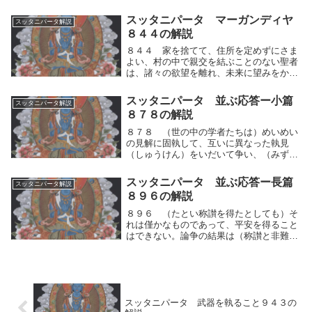
す。おたずねしますが、賢者は、どうかか
れらのふるまいを語ってください。わが友
スッタニパータ マーガンディヤ
スッタニパータ解説
よ。」１０３９ 「修行者は諸々の欲望に
８４４の解説
耽（ふけ）っ...
８４４ 家を捨てて、住所を定めずにさま
よい、村の中で親交を結ぶことのない聖者
は、諸々の欲望を離れ、未来に望みをかけ
ることなく、人々に対して異論を立てて談
論をしてはならない。気づきを糧にし、家
スッタニパータ 並ぶ応答ー小篇
スッタニパータ解説
を捨てて、住所を定めずにさまよい、村の
８７８の解説
中で親交を結...
８７８ （世の中の学者たちは）めいめい
の見解に固執して、互いに異なった執見
（しゅうけん）をいだいて争い、（みずか
ら真理への）熟達者であると称して、さま
ざまに論ずる。ー「このように知る人は真
スッタニパータ 並ぶ応答ー長篇
スッタニパータ解説
理を知っている。これを非難する人はまだ
８９６の解説
不完全な人であ...
８９６ （たとい称讃を得たとしても）そ
れは僅かなものであって、平安を得ること
はできない。論争の結果は（称讃と非難と
の）二つだけである、とわたくしは説く。
この道理を見ても、汝らは、無論争の境地
を安穏（あんのん）であると観じて、論争
をしてはなら...
スッタニパータ 武器を執ること９４３の