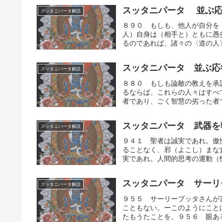
スッタニパータ 並ぶ応
スッタニパータ解説
８９０ もしも、他人が自分を
人）自身は（相手と）ともに愚
るのであれば、諸々の〈道の人〉
スッタニパータ 並ぶ応
スッタニパータ解説
８８０ もしも論敵の教えを承
るならば、これらの人々はすべ
者であり、ごく智慧の劣った者で
スッタニパータ 武器を
スッタニパータ解説
９４１ 聖者は誠実であれ。傲
ることなく、邪（よこし）まな
実であれ。人間的思考の運動（快
スッタニパータ サーリ
スッタニパータ解説
９５５ サーリープッタさんが
こともない。ーこのようにこと
たもうたことを。９５６ 眼ある