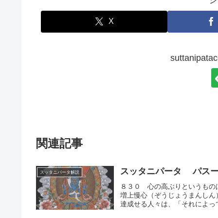
シ
X
suttanip
関連記事
スッタニパータ パスー
スッタニパータ解説
８３０ 心の高ぶりというもの
増上慢心（ぞうじょうまんしん
達成せる人々は、「それによって