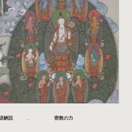
語解説
密教の力