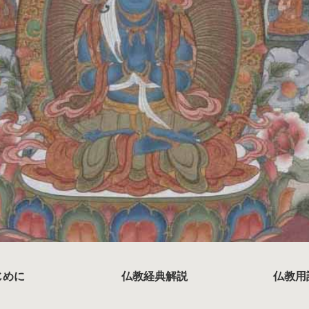
じめに
仏教経典解説
仏教用