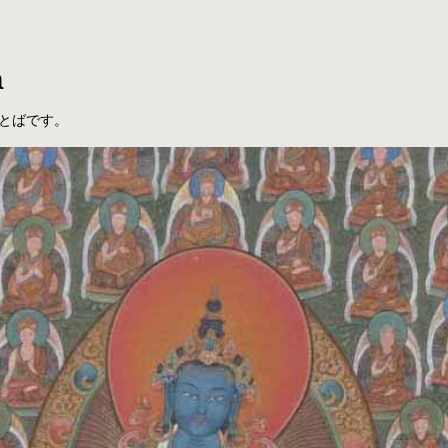
a
とばです。