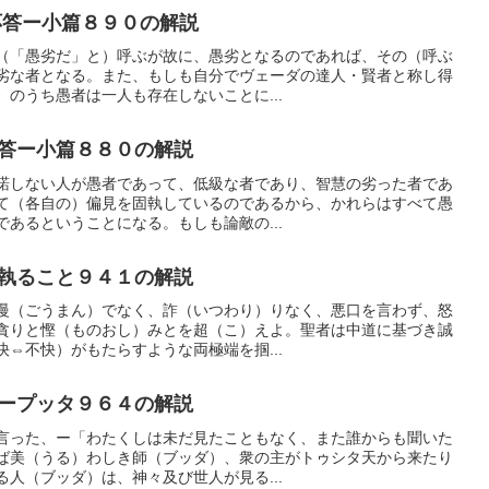
答ー小篇８９０の解説
（「愚劣だ」と）呼ぶが故に、愚劣となるのであれば、その（呼ぶ
劣な者となる。また、もしも自分でヴェーダの達人・賢者と称し得
のうち愚者は一人も存在しないことに...
答ー小篇８８０の解説
諾しない人が愚者であって、低級な者であり、智慧の劣った者であ
て（各自の）偏見を固執しているのであるから、かれらはすべて愚
あるということになる。もしも論敵の...
執ること９４１の解説
慢（ごうまん）でなく、詐（いつわり）りなく、悪口を言わず、怒
貪りと慳（ものおし）みとを超（こ）えよ。聖者は中道に基づき誠
⇔不快）がもたらすような両極端を掴...
ープッタ９６４の解説
言った、ー「わたくしは未だ見たこともなく、また誰からも聞いた
ば美（うる）わしき師（ブッダ）、衆の主がトゥシタ天から来たり
人（ブッダ）は、神々及び世人が見る...