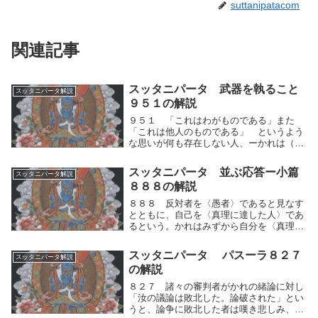
suttanipatacom
関連記事
スッタニパータ 武器を執ること
スッタニパータ解説
９５１の解説
９５１ 「これはわがものである」また
「これは他人のものである」 というよう
な思いが何も存在しない人、ーかれは（こ
のような）〈わがものという観念〉が存し
ないから、「われになし」といって悲しむ
スッタニパータ 並ぶ応答ー小篇
スッタニパータ解説
ことがない。「これはわがものである」ま
８８８の解説
た「これは他人...
８８８ 反対者を〈愚者〉であると見なす
とともに、自己を〈真理に達した人〉であ
るという。かれはみずから自分を〈真理に
達した人〉であると称しながら、他人を蔑
視し、そのように語る。人間的思考の運動
スッタニパータ パスーラ８２７
スッタニパータ解説
（優⇔劣）によって反対者を愚者であると
の解説
見なすととも...
８２７ 諸々の審判者がかれの緒論に対し
「汝の議論は敗北した。論破された」とい
うと、論争に敗北した者は嘆き悲しみ、