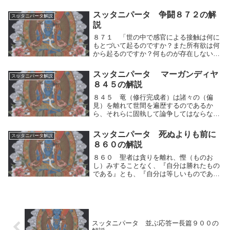
「かれはわたしを打ち負かした」といって
悲泣（ひきゅう）する。諸々の審判者がか
スッタニパータ 争闘８７２の解
スッタニパータ解説
れの緒論に対し「汝の議論は敗北した。論
説
破された」とい...
８７１ 「世の中で感官による接触は何に
もとづいて起るのですか？また所有欲は何
から起るのですか？何ものが存在しないと
きに、〈わがもの〉という我執が存在しな
いのですか？何ものが消滅したときに、感
スッタニパータ マーガンディヤ
スッタニパータ解説
官による接触がはたらかないのですか？」
８４５の解説
８７２ 「名...
８４５ 竜（修行完成者）は諸々の（偏
見）を離れて世間を遍歴するのであるか
ら、それらに固執して論争してはならな
い。たとえば汚れから生（は）える、茎に
棘（とげ）のある蓮（はす）が、水にも泥
スッタニパータ 死ぬよりも前に
スッタニパータ解説
にも汚されないように、そのように聖者は
８６０の解説
平安を説く者であっ...
８６０ 聖者は貪りを離れ、慳（ものお
し）みすることなく、『自分は勝れたもの
である』とも、『自分は等しいものである
とも』とも、『自分は劣ったものである』
とも論ずることがない。かれは分別（ふん
べつ）を受けることのないものであって、
妄想（もうそう...
スッタニパータ 並ぶ応答ー長篇９００の