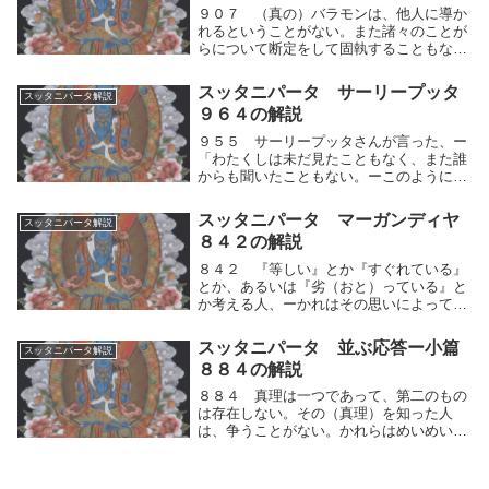
９０７ （真の）バラモンは、他人に導か
れるということがない。また諸々のことが
らについて断定をして固執することもな
い。それ故に、諸々の論争を超越してい
る。他の教えを最も勝れたものだと見なす
スッタニパータ サーリープッタ
スッタニパータ解説
こともないからである。真の修行者は、他
９６４の解説
人に導かれるとい...
９５５ サーリープッタさんが言った、ー
「わたくしは未だ見たこともなく、また誰
からも聞いたこともない。ーこのようにこ
とば美（うる）わしき師（ブッダ）、衆の
主がトゥシタ天から来たりたもうたこと
スッタニパータ マーガンディヤ
スッタニパータ解説
を。９５６ 眼ある人（ブッダ）は、神々
８４２の解説
及び世人が見る...
８４２ 『等しい』とか『すぐれている』
とか、あるいは『劣（おと）っている』と
か考える人、ーかれはその思いによって論
争するであろう。しかしそれらの三種に関
して動揺しない人、ーかれには『等しい』
スッタニパータ 並ぶ応答ー小篇
スッタニパータ解説
とか、『すぐれている』とか、（あるいは
８８４の解説
『劣っている...
８８４ 真理は一つであって、第二のもの
は存在しない。その（真理）を知った人
は、争うことがない。かれらはめいめい異
なった真理をほめたたえている。それ故に
諸々の〈道の人〉は同一の事を語らないの
である。それそれの修行者が思考を制して