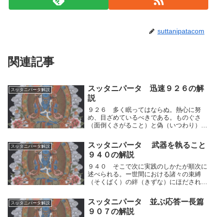
suttanipatacom
関連記事
スッタニパータ 迅速９２６の解
スッタニパータ解説
説
９２６ 多く眠ってはならぬ。熱心に努
め、目ざめているべきである。ものぐさ
（面倒くさがること）と偽（いつわり）り
と談笑と遊戯と淫欲の交わりと装飾とを捨
てよ。多く眠ってはならぬ。熱心に人間的
スッタニパータ 武器を執ること
スッタニパータ解説
思考の運動を制することに努め、よく観察
９４０の解説
し、目ざめている...
９４０ そこで次に実践のしかたが順次に
述べられる。ー世間における諸々の束縛
（そくばく）の絆（きずな）にほだされて
はならない。諸々の欲望を究（きわ）めつ
くして、自己の安らぎを学べ。そこで次に
スッタニパータ 並ぶ応答ー長篇
スッタニパータ解説
実践のしかたが順次に述べられる。ー世間
９０７の解説
における諸々の...