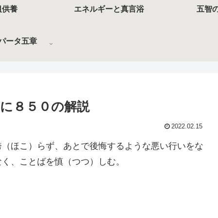
祖供養
エネルギーと真言浴
五智
パータ五章
に８５０の解説
2022.02.15
誇（ほこ）らず、あとで後悔するような悪い行いをな
なく、ことばを慎（つつ）しむ。