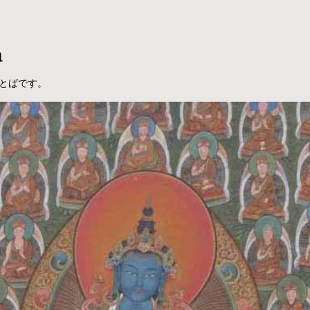
a
とばです。