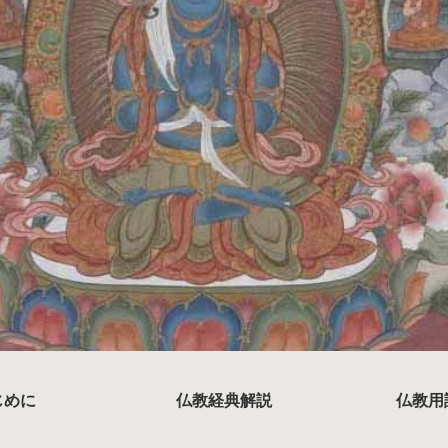
じめに
仏教経典解説
仏教用