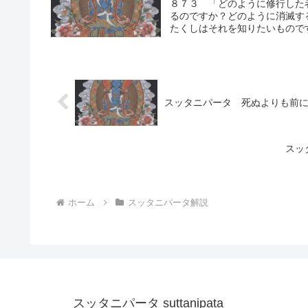
８７３ 「どのように修行した
るのですか？どのように消滅す
たくしはそれを知りたいものです
スッタニパータ 死ぬよりも前
スッ
ホーム
スッタニパータ解説
スッタニパータ suttanipata