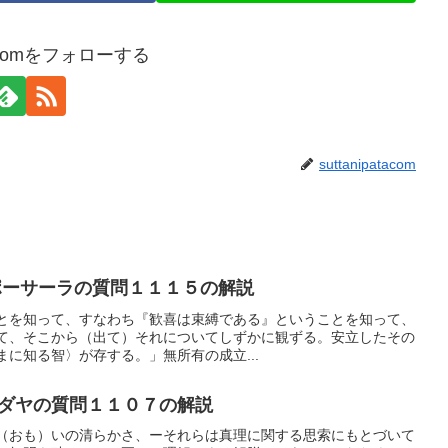
atacomをフォローする
suttanipatacom
ーサーラの質問１１１５の解説
とを知って、すなわち『歓喜は束縛である』ということを知って、
て、そこから（出て）それについてしずかに観ずる。安立したその
に知る智〉が存する。」無所有の成立...
ダヤの質問１１０７の解説
（おも）いの清らかさ、ーそれらは真理に関する思索にもとづいて