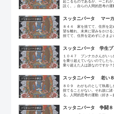
起こるものであるが、ーこれが
説く。」自らの人間的思考の運動
スッタニパータ マーガ
スッタニパータ解説
８４４ 家を捨てて、住所を定
望を離れ、未来に望みをかける
捨てて、住所を定めずにさまよい
スッタニパータ 学生プ
スッタニパータ解説
１０４７ プンナカさんがいっ
を乗り超えていないのでしたら
乗り超えた人は誰なのですか？先
スッタニパータ 老い
スッタニパータ解説
８０９ わがものとして執着し
捨てることがない。それ故に諸
る。人間的思考の運動（好き⇔嫌
スッタニパータ 争闘８
スッタニパータ解説