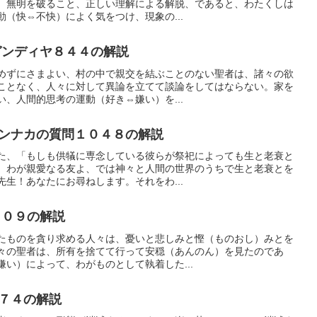
、無明を破ること、正しい理解による解脱、であると、わたくしは
（快⇔不快）によく気をつけ、現象の...
ンディヤ８４４の解説
めずにさまよい、村の中で親交を結ぶことのない聖者は、諸々の欲
ことなく、人々に対して異論を立てて談論をしてはならない。家を
、人間的思考の運動（好き⇔嫌い）を...
ンナカの質問１０４８の解説
た、「もしも供犠に専念している彼らが祭祀によっても生と老衰と
、わが親愛なる友よ、では神々と人間の世界のうちで生と老衰とを
生！あなたにお尋ねします。それをわ...
８０９の解説
たものを貪り求める人々は、憂いと悲しみと慳（ものおし）みとを
々の聖者は、所有を捨てて行って安穏（あんのん）を見たのであ
い）によって、わがものとして執着した...
７４の解説