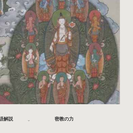
語解説
密教の力