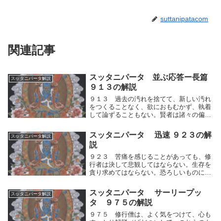
suttanipatacom
関連記事
スッタニパータ 並ぶ応答ー長篇
スッタニパータ解説
９１３の解説
９１３ 過去の汚れを捨てて、新しい汚れ
をつくることなく、欲におもむかず、執着
して論ずることもない。賢者は諸々の偏見
を離脱して、世の中に汚されることなく、
自分を責めることもない。過去に分別した
スッタニパータ 迅速 ９２３の解
スッタニパータ解説
汚れを捨てて、分別を離れ新しく汚れをつ
説
くることなく...
９２３ 苦痛を感じることがあっても、修
行者は決して悲観してはならない。生存を
貪り求めてはならない。恐ろしいものに出
会っても、慄（ふる）えてはならない。苦
痛を感じることがあっても、修行者は決し
スッタニパータ サーリープッ
スッタニパータ解説
て人間的思考の運動（快⇔不快）による反
タ ９７５の解説
応の仕方によ...
９７５ 修行僧は、よく気をつけて、心も