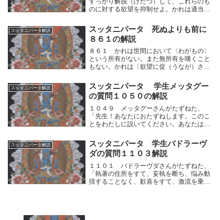
すっかり解脱（げだつ）して、これらのも
のに対する欲望を抑制せよ。かれは適当な
時に理法を正しく考察し、心を統一して、
暗黒を滅ぼせ。」修行僧は、自らの人間的
スッタニパータ 死ぬよりも前に
スッタニパータ解説
思考の運動による反応仕方によく気をつけ
８６１の解説
て、心もすっ...
８６１ かれは世間において〈わがもの〉
という所有がない。また無所有を嘆くこと
もない。かれは〔欲望に促（うなが）され
て〕、諸々の事物に赴（おもむく）くこと
もない。かれは実に〈平安なる者〉と呼ば
スッタニパータ 学生メッタグー
スッタニパータ解説
れる。」かれは世間において人間的思考の
の質問１０５０の解説
運動（取⇔捨...
１０４９ メッタグーさんがたずねた、
「先生！あなたにおたずねします。このこ
とをわたしに説いてください。あなたはヴ
ェーダの達人、心を修養された方だとわた
くしは考えます。世の中にある種々様々
スッタニパータ 学生バドラーヴ
スッタニパータ解説
な、これらの苦しみは、そもそもどこから
ダの質問１１０３解説
現われ出たのです...
１１０１ バドラーヴダさんがたずねた、
「執著の住所をすて、妄執を断ち、悩み動
揺することなく、歓喜をすて、激流を乗り
超え、すでに解脱（げだつ）し、はからい
をすてた賢明な（あなた）に切にお願いし
ます。１１０２ 健き人よ。あなたのおこ
とばを聞こう...