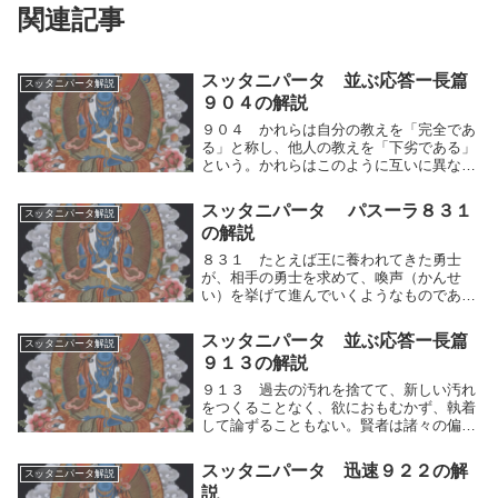
関連記事
スッタニパータ 並ぶ応答ー長篇
スッタニパータ解説
９０４の解説
９０４ かれらは自分の教えを「完全であ
る」と称し、他人の教えを「下劣である」
という。かれらはこのように互いに異なっ
た執見をいだいて論争し、めいめい自分の
仮説を「真理である」と説く。かれらは自
スッタニパータ パスーラ８３１
スッタニパータ解説
分の教えを「完全である」と称し、他人の
の解説
教えを「下劣...
８３１ たとえば王に養われてきた勇士
が、相手の勇士を求めて、喚声（かんせ
い）を挙げて進んでいくようなものであ
る。勇士よ。かの（汝に、ふさわしい、真
理に達した人の）いるところに到（いた）
スッタニパータ 並ぶ応答ー長篇
スッタニパータ解説
れ。相手として戦うべきものは、あらかじ
９１３の解説
め存在しないのであ...
９１３ 過去の汚れを捨てて、新しい汚れ
をつくることなく、欲におもむかず、執着
して論ずることもない。賢者は諸々の偏見
を離脱して、世の中に汚されることなく、
自分を責めることもない。過去に分別した
スッタニパータ 迅速９２２の解
スッタニパータ解説
汚れを捨てて、分別を離れ新しく汚れをつ
説
くることなく...