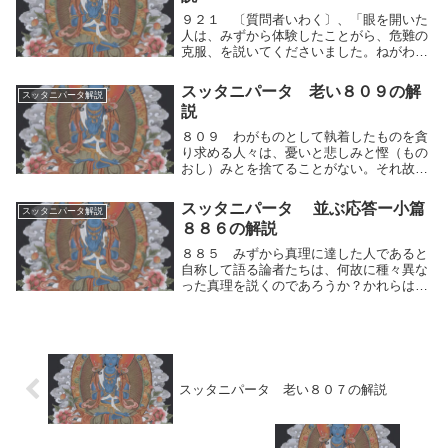
９２１ 〔質問者いわく〕、「眼を開いた
人は、みずから体験したことがら、危難の
克服、を説いてくださいました。ねがわく
は、正しい道を説いてください。戒律規定
や、精神安定の法をも説いてください。」
スッタニパータ 老い８０９の解
スッタニパータ解説
９２２ 〔師いわく〕、「眼で視ることを
説
貪（むさぼ）...
８０９ わがものとして執着したものを貪
り求める人々は、憂いと悲しみと慳（もの
おし）みとを捨てることがない。それ故に
諸々の聖者は、所有を捨てて行って安穏
（あんのん）を見たのである。人間的思考
スッタニパータ 並ぶ応答ー小篇
スッタニパータ解説
の運動（快⇔不快）によって両極端に分
８８６の解説
け、わがものとし...
８８５ みずから真理に達した人であると
自称して語る論者たちは、何故に種々異な
った真理を説くのであろうか？かれらは多
くの種々異なった真理を（他人から）聞い
たのであるか？あるいはまたかれらは自分
の思索に従っているのであろうか？８８
６ 世の中には...
スッタニパータ 老い８０７の解説