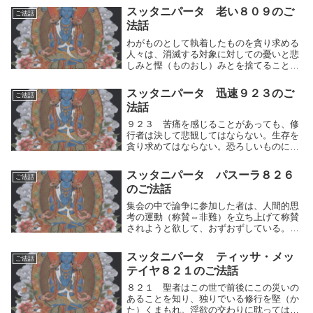
スッタニパータ 老い８０９のご
ご法話
法話
わがものとして執着したものを貪り求める
人々は、消滅する対象に対しての憂いと悲
しみと慳（ものおし）みとを捨てることが
ない。故にまた生起と言う輪廻を繰り返
す。それ故に諸々の聖者は、所有を捨てて
スッタニパータ 迅速９２３のご
ご法話
行って安穏（あんのん）＝「輪廻からの解
法話
脱」を見たので...
９２３ 苦痛を感じることがあっても、修
行者は決して悲観してはならない。生存を
貪り求めてはならない。恐ろしいものに出
会っても、慄（ふる）えてはならない。苦
痛を感じることがあっても、修行者は、自
スッタニパータ パスーラ８２６
ご法話
らの人間的思考の運動（快⇔不快）の動き
のご法話
によく気をつ...
集会の中で論争に参加した者は、人間的思
考の運動（称賛⇔非難）を立ち上げて称賛
されようと欲して、おずおずしている。そ
うして非難され敗北してはうちしおれ、論
敵のあらさがしをしているのに、他人から
スッタニパータ ティッサ・メッ
ご法話
論難されると、怒る。このような状況では
テイヤ８２１のご法話
修行からほど...
８２１ 聖者はこの世で前後にこの災いの
あることを知り、独りでいる修行を堅（か
た）くまもれ。淫欲の交わりに耽ってはな