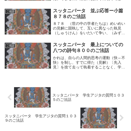
らない。聖者はこの世で人間的思考の運動
（快⇔不快）を制することが出来ないなら
スッタニパータ 並ぶ応答ー小篇
ご法話
ば、前後にこの災い＝執着のあることを知
８７８のご法話
り、人間的思...
８７８ （世の中の学者たちは）めいめい
の見解に固執して、互いに異なった執見
（しゅうけん）をいだいて争い、（みずか
ら真理への）熟達者であると称して、さま
ざまに論ずる。ー「このように知る人は真
スッタニパータ 最上についての
ご法話
理を知っている。これを非難する人はまだ
八つの詩句８００のご法話
不完全な人であ...
かれは、自らの人間的思考の運動（快⇔不
快）を制し、すでに得た（見解）〔先入
見〕を捨て去って執着することなく、学識
に関しても特に依拠することをしない。
人々は種々異なった見解を掴んで分かれて
いるが、かれは実に党派に盲従（分別なく
人の言うがままに...
スッタニパータ 学生アジタの質問１０３
５のご法話
スッタニパータ 学生アジタの質問１０３
９のご法話