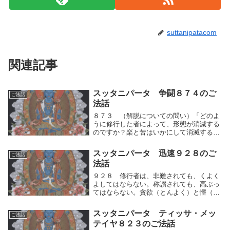
suttanipatacom
関連記事
スッタニパータ 争闘８７４のご
ご法話
法話
８７３ （解脱についての問い）「どのよ
うに修行した者によって、形態が消滅する
のですか？楽と苦はいかにして消滅するの
ですか？どのように消滅するのか、その消
滅するありさまを、わたくしに説いてくだ
スッタニパータ 迅速９２８のご
ご法話
さい。わたくしはそれを知りたいもので
法話
す。ーわたくし...
９２８ 修行者は、非難されても、くよく
よしてはならない。称讃されても、高ぶっ
てはならない。貪欲（とんよく）と慳（も
のおし）みと怒りと悪口とを除き去れ。修
行者は、非難されても、自らの人間的思考
スッタニパータ ティッサ・メッ
ご法話
の運動（快⇔不快）をよく制して、くよく
テイヤ８２３のご法話
よしてはなら...