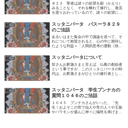
８２３ 聖者は諸々の欲望を顧（かえり）
みることなく、それを離れて修行し、激流
を渡りおわっているので、諸々の欲望に束
縛（そくばく）されている人々はかれを羨
（うらや）むのである。」ー聖者は人間的
スッタニパータ パスーラ８２９
ご法話
思考の運動（快⇔不快）を制して、諸々の
のご法話
欲望を顧（か...
あるいはまた集会の中で議論を述べて、そ
れについて称賛されると、心の中に期待し
たような利益＝「人間的思考の運動（快⇔
不快）」である快を得て、かれはそのため
に喜んで、心が高ぶる。論争は人間的思考
スッタニパータについて
ご法話
の運動(快⇔不快)である。心が称賛を求め
てうろつく...
皆さんお釈迦さまと言えば、仏教の創始者
という事ですが、このスッタニパータの時
代は、お釈迦さまがひとりの修行者として
修行されていた時代の質疑応答です。ここ
では、いろんな修行者の人が修行完成者で
あるお釈迦さまに様々な質問をするのです
スッタニパータ 学生プンナカの
ご法話
が、それに対...
質問１０４６のご法話
１０４５ プンナカさんがいった、「先
生！およそこの世で仙人や常の人々や王族
やバラモンが盛んに神々に犠牲を捧げまし
たが、祭祀（さいし）の途において怠らな
かったかれらは、生と老衰をのり超えたの
でしょうか？わが親愛なる友よ。あなたに