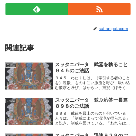
suttanipatacom
関連記事
スッタニパータ 武器を執ること
ご法話
９４５のご法話
９４５ わたくしは、（牽引する者のこと
を）遁欲、ものすごい激流と呼び、吸い込
む欲求と呼び、はからい、捕捉（ほそく）
と呼び、超（こ）えがたい欲望の汚泥（お
でい）であるともいう。実に人間的思考の
スッタニパータ 並ぶ応答ー長篇
ご法話
運動（快⇔不快）を制することが出来なけ
８９８のご法話
れば、運動に...
８９８ 戒律を最上のものと仰いでいる
人々は、「制戒によって清浄が得られる」
と説き、制戒を受けている。「われらはこ
の教えで学びましょう。そうすれば清浄が
得られるでしょう」といって、〈真理に達
スッタニパータ 迅速９２９のご