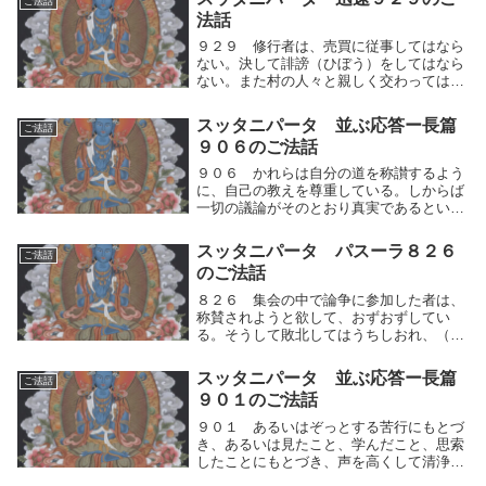
ご法話
した者〉と称する人々は、流転する迷いの
法話
生存に誘（ひ）...
９２９ 修行者は、売買に従事してはなら
ない。決して誹謗（ひぼう）をしてはなら
ない。また村の人々と親しく交わってはな
らない。利益を求めて人々に話しかけては
ならない。修行者は、売買に従事してはな
スッタニパータ 並ぶ応答ー長篇
ご法話
らない。これは、人間的思考の運動（浮き
９０６のご法話
⇔沈み）をた...
９０６ かれらは自分の道を称讃するよう
に、自己の教えを尊重している。しからば
一切の議論がそのとおり真実であるという
ことになるであろう。かれらはそれぞれ清
浄となれるからである。かれらは自分の道
スッタニパータ パスーラ８２６
ご法話
を称讃するように、自己の教えを尊重して
のご法話
いる。しから...
８２６ 集会の中で論争に参加した者は、
称賛されようと欲して、おずおずしてい
る。そうして敗北してはうちしおれ、（論
敵の）あらさがしをしているのに、（他人
から）論難されると、怒る。集会の中で論
スッタニパータ 並ぶ応答ー長篇
ご法話
争に参加した者は、人間的思考の運動（快
９０１のご法話
⇔不快）が動き...
９０１ あるいはぞっとする苦行にもとづ
き、あるいは見たこと、学んだこと、思索
したことにもとづき、声を高くして清浄を
賛美するが、人間的思考の運動（清浄⇔不