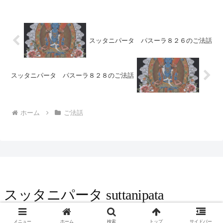
浄）と言う分別を止められず妄執を離れて
いないので、移りかわる種々なる生存のう
ちにある。人...
スッタニパータ パスーラ８２６のご法話
スッタニパータ パスーラ８２８のご法話
ホーム
ご法話
スッタニパータ suttanipata
© 2016 スッタニパータ suttanipata.
メニュー
ホーム
検索
トップ
サイドバー