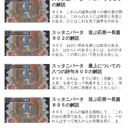
⇔不快）を制し、誠実であれ。何かを得て
の解説
も傲慢（ごう...
８２８ これらの論争が諸々の修行者の間
に起ると、これらの人々には得意と失意と
がある。ひとはこれを見て論争をやめるべ
きである。称賛を得ること以外には他に、
なんの役にも立たないからである。これら
スッタニパータ 並ぶ応答ー長篇
スッタニパータ解説
の論争が諸々の修行者の間に起ると、これ
９０２の解説
らの人々には...
９０２ ねがい求める者には欲念がある、
また、はからいのあるときには、おののき
がある。この世において死も生も在しない
者、ーかれは何を怖（おそ）れよう、何を
欲しよう。人は、死に直面したときに、あ
スッタニパータ 最上についての
スッタニパータ解説
あすれば良かった、こうすればよかったと
八つの詩句８００の解説
いう想いによ...
８００ かれは、すでに得た（見解）〔先
入見〕を捨て去って執着することなく、学
識に関しても特に依拠することをしない。
人々は（種々異なった見解に）分かれてい
るが、かれは実に党派に盲従（分別なく人
スッタニパータ 並ぶ応答ー長篇
スッタニパータ解説
の言うがままに従うこと）せずいかなる見
８９５の解説
解もをそのま...
８９５ これらの偏見を固執して、「これ
のみが真理である」と宣説する人々、ーか
れらはすべて他人からの非難を招く、ま
た、それについて（一部の人々から）称讃