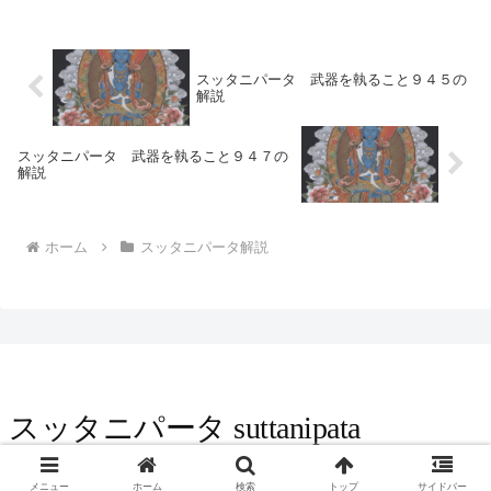
を博するだけである。自らの見方にこだわ
って、「これのみが真理である」と宣説す
る人々、ーかれ...
スッタニパータ 武器を執ること９４５の
解説
スッタニパータ 武器を執ること９４７の
解説
ホーム
スッタニパータ解説
スッタニパータ suttanipata
© 2016 スッタニパータ suttanipata.
メニュー
ホーム
検索
トップ
サイドバー