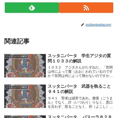
suttanipatacom
関連記事
スッタニパータ 学生アジタの質
スッタニパータ解説
問１０３３の解説
１０３２ アジタさんがたずねた、「世間
は何によって覆（おお）われているのです
か？世間は何によって輝かないのですか？
世間を汚すものは何ですか？世間の大きな
恐怖は何ですか？それを説いてくださ
スッタニパータ 武器を執ること
スッタニパータ解説
い。」１０３３ 師（ブッダ）が答えた、
９４１の解説
「アジタよ。世間...
９４１ 聖者は誠実であれ。傲慢（ごうま
ん）でなく、詐（いつわり）りなく、悪口
を言わず、怒ることなく、邪（よこし）ま
な貪りと慳（ものおし）みとを超（こ）え
よ。聖者は、自らの人間的思考の運動（快
スッタニパータ パスーラ８２８
スッタニパータ解説