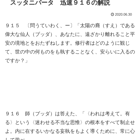
スッタニパータ 迅速９１６の解説
2020.06.30
９１５ 〔問うていわく、ー〕「太陽の裔（すえ）である
偉大な仙人（ブッダ）、あなたに、遠ざかり離れること平
安の境地とをおたずねします。修行者はどのように観じ
て、世の中の何ものをも執することなく、安らいに入るの
ですか？」
９１６ 師（ブッダ）は答えた、「〈われは考えて。有
る〉という〈迷わせる不当な思惟〉の根本をすべて制止せ
よ。内に在するいかなる妄執をもよく導くために、常に心
して学べ。