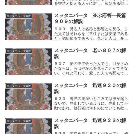
を智慧と捉える人々に対し、智慧ある聖者
は思考を止めた中道の眼で真理を知る。思
考の運動を止めた気づきこそが真の智慧で
スッタニパータ 並ぶ応答ー長篇
スッタニパータ解説
あるという真理の追究。
９０９の解説
９０９ 見る人は名称と形態とを見る。ま
た見てはそれらを（常住または安楽である
と）認め知るであろう。見たい人は、多か
れ少なかれ、それらを（そのように）見た
らよいだろう。真理に達した人々は、それ
スッタニパータ 老い８０７の解
スッタニパータ解説
（を見ること）によって清浄になるとは説
説
かないからで...
８０７ 夢の中で会った人でも、目がさめ
たならば、もはやかれを見ることができな
い。それと同じく、愛した人でも死んでこ
の世を去ったならば、もはや再び見ること
ができない。夢の中で会った人でも、目が
スッタニパータ 迅速９２０の解
スッタニパータ解説
さめたならば、もはやかれを見ることがで
説
きない。それ...
９２０ 海洋の奥深いところでは波が起ら
ないで、静止しているように、静止して不
動であれ。修行者は何ものについても欲念
をもり上らせてはならない。海洋の奥深い
ところでは波が起らないで、静止している
スッタニパータ 迅速９２３の解
スッタニパータ解説
ように、自らの人間的思考の運動（快⇔不
説
快）を静止し...
９２３ 苦痛を感じることがあっても、修