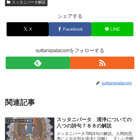
スッタニパータ解説
シェアする
X
Facebook
LINE
suttanipatacomをフォローする
suttanipatacom
関連記事
スッタニパータ 清浄についての
スッタニパータ解説
八つの詩句７８８の解説
スッタニパータ788詩句の解説。人間的思
考による分別を清浄と誤解し、正しい判断