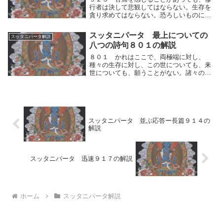
行者は決して悲観してはならない。生存を
貪り求めてはならない。恐ろしいものに出
会っても、慄（ふる）えてはならない。肌
で感じることを「快⇔不快」に分けること
スッタニパータ 最上についての
スッタニパータ解説
なく、苦痛を感じることがあっても、修行
八つの詩句８０１の解説
者は決して悲...
８０１ かれはここで、両極端に対し、
種々の生存に対し、この世についても、来
世についても、願うことがない。諸々の事
物に関して断定を下して得た固執の住居
（すまい）は、かれには何も存在しない。
かれはここで、人間的思考の運動（快⇔不
快）がもたらす両...
スッタニパータ 並ぶ応答ー長篇９１４の
解説
スッタニパータ 迅速９１７の解説
ホーム
スッタニパータ解説