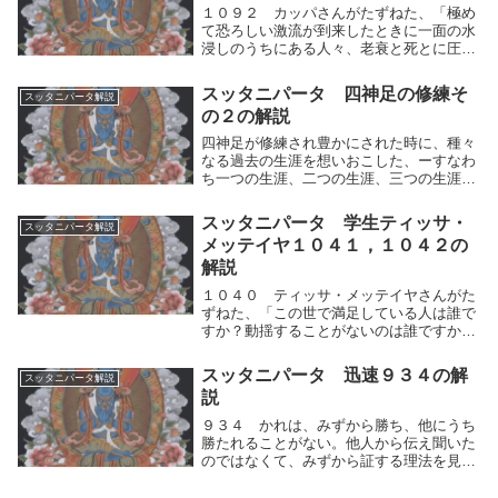
１０９２ カッパさんがたずねた、「極め
て恐ろしい激流が到来したときに一面の水
浸しのうちにある人々、老衰と死とに圧倒
されている人々のために、洲（す）（避難
所、よりどころ）を説いてください。あな
スッタニパータ 四神足の修練そ
スッタニパータ解説
たは、この（苦しみ）がまたと起らないよ
の２の解説
うな洲（避難...
四神足が修練され豊かにされた時に、種々
なる過去の生涯を想いおこした、ーすなわ
ち一つの生涯、二つの生涯、三つの生涯、
四つの生涯、五つの生涯、十の生涯、二十
の生涯、三十の生涯、四十の生涯、五十の
スッタニパータ 学生ティッサ・
スッタニパータ解説
生涯、百の生涯、千の生涯、百千の生涯
メッテイヤ１０４１，１０４２の
を、またいくた...
解説
１０４０ ティッサ・メッテイヤさんがた
ずねた、「この世で満足している人は誰で
すか？動揺することがないのは誰ですか？
両極端を知りつくして、よく考えて、（両
極端にも）中間にも汚されない、聡明な人
スッタニパータ 迅速９３４の解
スッタニパータ解説
は誰ですか？あなたは誰を〈偉大な人〉と
説
呼ばれますか...
９３４ かれは、みずから勝ち、他にうち
勝たれることがない。他人から伝え聞いた
のではなくて、みずから証する理法を見
た。それ故に、かの師（ブッダ）の教えに
従って、怠ることなく、つねに礼拝して、