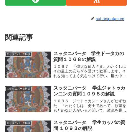
suttanipatacom
関連記事
スッタニパータ 学生ドータカの
スッタニパータ解説
質問１０６８の解説
１０６７ 「偉大な仙人さま。わたくしは
その最上の安らぎを受けて歓喜します。そ
れを知ってよく気をつけて行い、世の中の
執著を乗り超えましょう。」１０６８ 師
は答えた、「ドータカよ。上と下と横と中
スッタニパータ 学生ジャトゥカ
スッタニパータ解説
央とにおいてそなたが気づいてよく知って
ンニンの質問１０９８の解説
いるものは何...
１０９６ ジャトゥカンニンさんがたずね
た、「わたくしは、勇士であって、欲望を
もとめない人がいると聞いて、激流を乗り
超（こ）えた人（ブッダ）に〈欲のないこ
と〉をおたずねしようとして、ここに来ま
スッタニパータ 学生カッパの質
スッタニパータ解説
した。安らぎの境地を説いてください。生
問 １０９３の解説
まれつき眼（...