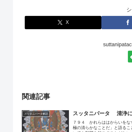
シ
X
suttanip
関連記事
スッタニパータ 清浄に
スッタニパータ解説
７９４ かれらははからいをな
極の清らかなことだ」と語るこ