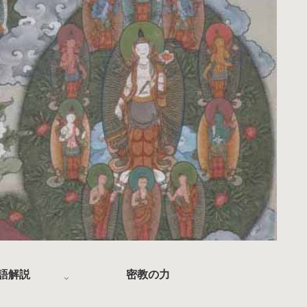
語解説
密教の力