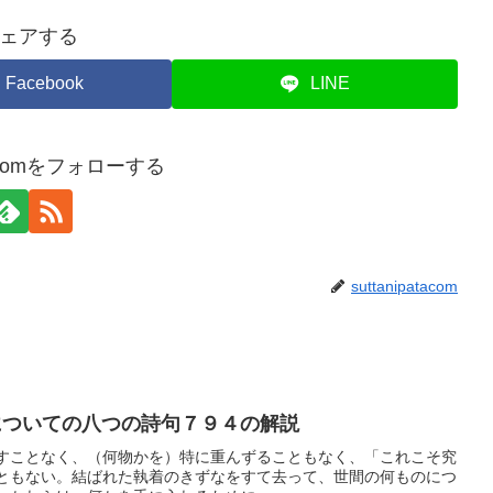
ェアする
Facebook
LINE
atacomをフォローする
suttanipatacom
ついての八つの詩句７９４の解説
すことなく、（何物かを）特に重んずることもなく、「これこそ究
ともない。結ばれた執着のきずなをすて去って、世間の何ものにつ