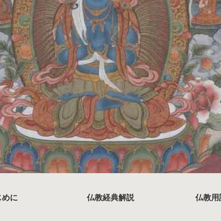
じめに
仏教経典解説
仏教用