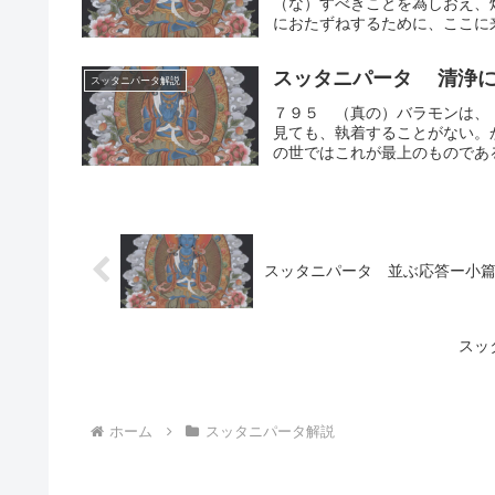
（な）すべきことを為しおえ、
におたずねするために、ここに来
スッタニパータ 清浄に
スッタニパータ解説
７９５ （真の）バラモンは、
見ても、執着することがない。
の世ではこれが最上のものである
スッタニパータ 並ぶ応答ー小
スッ
ホーム
スッタニパータ解説