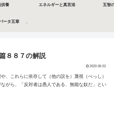
祖供養
エネルギーと真言浴
五智
パータ五章
篇８８７の解説
2020.06.02
想や、これらに依存して（他の説を）蔑視（べっし）
びながら、「反対者は愚人である、無能な奴だ」とい