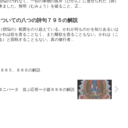
煩悩の汚れなく、一切の事物の彼岸（ひがん）に達せられた（師）
ました。無明（むみょう）を破ること、正...
ついての八つの詩句７９５の解説
（煩悩の）範囲をのり超えている。かれが何ものかを知りあるいは
かれは欲を貪ることなく、また離欲を貪ることもない。かれは（こ
）と固執することもない。真の修行者...
篇８８５、８８６の解説
タニパータ 並ぶ応答ー小篇８８８の解説