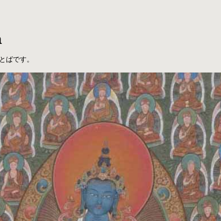
a
とばです。