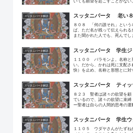
いても願望を起こすことがない。
スッタニパータ 老い
スッタニパータ解説
８０８ 「何の誰それ」という
ば、ただ名が残って伝えられる
また聞かれた人でも、死んでしま
スッタニパータ 学生ジ
スッタニパータ解説
１１００ バラモンよ。名称と
い。だから、かれは死に支配さ
快）を止め、名称と形態とに対す
スッタニパータ ティッ
スッタニパータ解説
８２３ 聖者は諸々の欲望を顧
ているので、諸々の欲望に束縛
ー聖者は自らの人間的思考の運動
スッタニパータ 学生ウ
スッタニパータ解説
１１０５ ウダヤさんがたずね