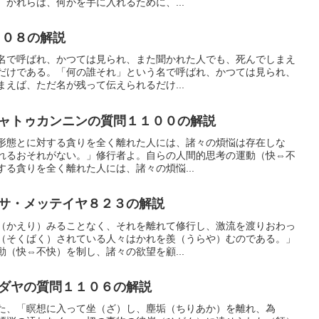
かれらは、何かを手に入れるために、...
８０８の解説
名で呼ばれ、かつては見られ、また聞かれた人でも、死んでしまえ
だけである。「何の誰それ」という名で呼ばれ、かつては見られ、
えば、ただ名が残って伝えられるだけ...
ャトゥカンニンの質問１１００の解説
形態とに対する貪りを全く離れた人には、諸々の煩悩は存在しな
れるおそれがない。」修行者よ。自らの人間的思考の運動（快⇔不
る貪りを全く離れた人には、諸々の煩悩...
サ・メッテイヤ８２３の解説
（かえり）みることなく、それを離れて修行し、激流を渡りおわっ
（そくばく）されている人々はかれを羨（うらや）むのである。」
（快⇔不快）を制し、諸々の欲望を顧...
ダヤの質問１１０６の解説
た、「瞑想に入って坐（ざ）し、塵垢（ちりあか）を離れ、為